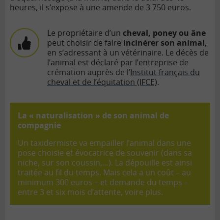
heures, il s’expose à une amende de 3 750 euros.
Le propriétaire d’un
cheval, poney ou âne
peut choisir de faire
incinérer son animal
,
en s’adressant à un vétérinaire. Le décès de
l’animal est déclaré par l’entreprise de
crémation auprès de l’
Institut français du
cheval et de l’équitation (IFCE)
.
La « naturalisation » de son animal de
compagnie
Un taxidermiste va empailler l’animal dans une
pose choisie et évocatrice de souvenir (dans sa
niche, sur son coussin,…). La dépouille est ainsi
traitée au fil du temps. Mais cela a un coût – au
minimum 300 euros – et demande du temps –
entre 3 et six mois d’attente, voire plus.