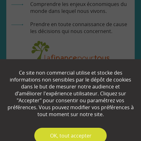
Comprendre les enjeux économiques du
monde dans lequel nous vivons.
Prendre en toute connaissance de cause
les décisions qui nous concernent.
Ce site non commercial utilise et stocke des
EN SAVOIR
+
informations non sensibles par le dépôt de cookies
dans le but de mesurer notre audience et
d’améliorer l'expérience utilisateur. Cliquez sur
"Accepter" pour consentir ou paramétrez vos
Qui sommes-nous ?
préférences. Vous pouvez modifier vos préférences à
Partenaires
tout moment sur notre site.
Espace Presse
✓
OK, tout accepter
Plan du site