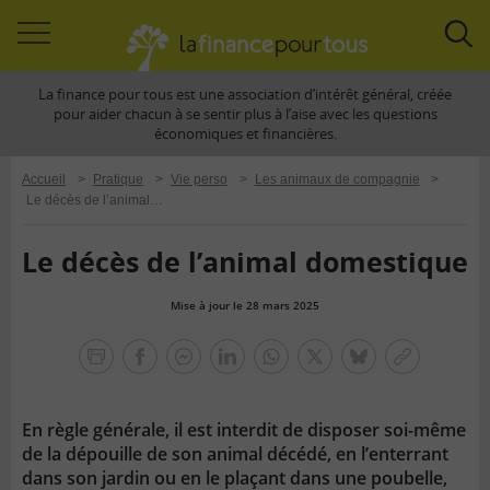
Accéder
Acc
à
à
La finance pour tous est une association d’intérêt général, créée
la
la
pour aider chacun à se sentir plus à l’aise avec les questions
navigation
rec
économiques et financières.
Accueil
>
Pratique
>
Vie perso
>
Les animaux de compagnie
>
Le décès de l’animal domestique
Le décès de l’animal domestique
Mise à jour le 28 mars 2025
la
finance
facebook
facebook
Linkedin
Whatsapp
Twitter
bluesky
Copier
pour
messenger
le
tous
lien
En règle générale, il est interdit de disposer soi-même
de la dépouille de son animal décédé, en l’enterrant
dans son jardin ou en le plaçant dans une poubelle,