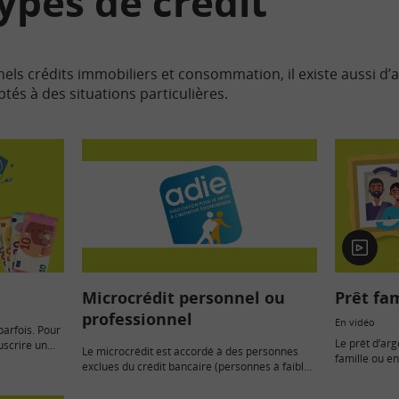
ypes de crédit
els crédits immobiliers et consommation, il existe aussi d’
és à des situations particulières.
En
vidéo
Microcrédit personnel ou
Prêt fa
professionnel
En vidéo
parfois. Pour
Le prêt d’a
uscrire un
Le microcrédit est accordé à des personnes
famille ou en
exclues du crédit bancaire (personnes à faibles
à un prêt…
revenus, allocataires de minima…