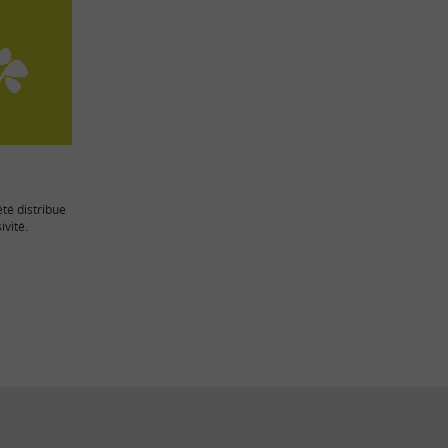
té distribue
ivité.