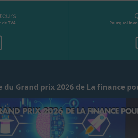
teurs
Q
r de TVA
Pourquoi inves
 du Grand prix 2026 de La finance po