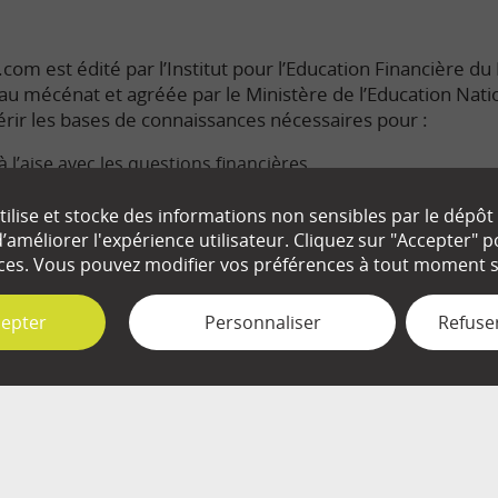
com est édité par l’Institut pour l’Education Financière du P
e au mécénat et agréée par le Ministère de l’Education Nati
rir les bases de connaissances nécessaires pour :
à l’aise avec les questions financières.
s enjeux économiques du monde dans lequel nous vivons.
ilise et stocke des informations non sensibles par le dépôt
améliorer l'expérience utilisateur. Cliquez sur "Accepter"
ute connaissance de cause les décisions qui nous concerne
ces. Vous pouvez modifier vos préférences à tout moment su
cepter
Personnaliser
Refuser