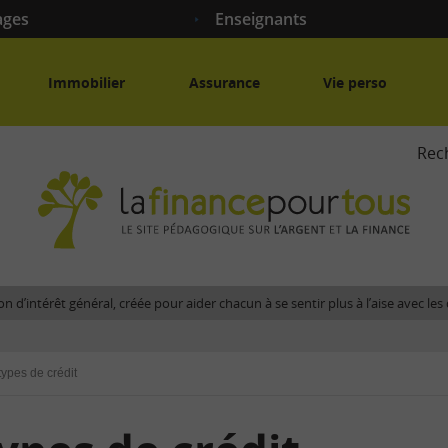
ages
Enseignants
Immobilier
Assurance
Vie perso
Rec
La
fina
pour
tous
-
Le
n d’intérêt général, créée pour aider chacun à se sentir plus à l’aise avec l
site
péda
sur
types de crédit
l'arg
et
la
fina