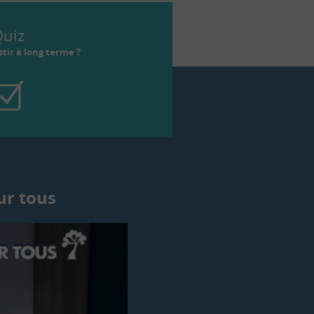
uiz
tir à long terme ?
ur tous