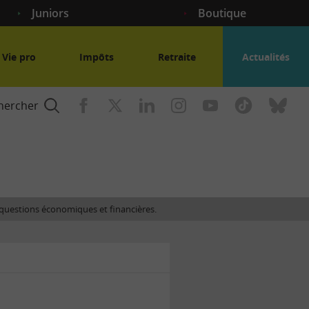
Juniors
Boutique
Vie pro
Impôts
Retraite
Actualités
hercher
nce
es questions économiques et financières.
gogique
ent
nce