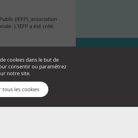
ublic (IEFP), association
onale. L’IEFP a été créé
 de cookies dans le but de
 pour consentir ou paramétrez
nt.
r notre site.
 tous les cookies