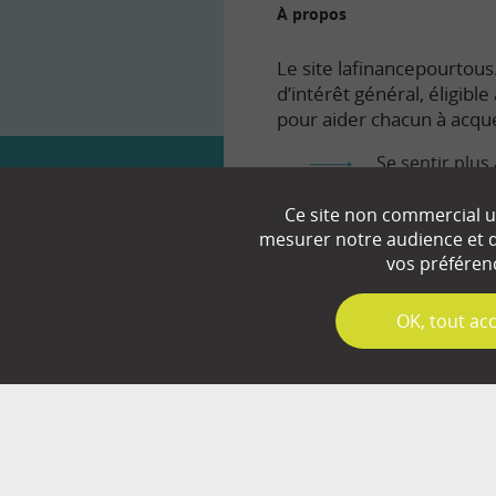
À propos
Le site lafinancepourtous.
d’intérêt général, éligibl
pour aider chacun à acqué
Se sentir plus 
Comprendre le
Ce site non commercial ut
mesurer notre audience et d’
Prendre en to
vos préféren
✓
OK, tout ac