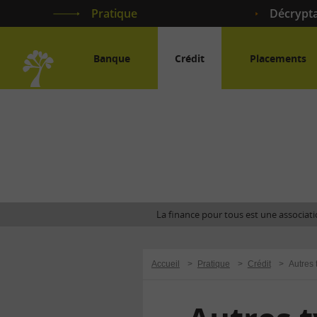
Pratique
Décrypt
Banque
Crédit
Placements
Accueil
La finance pour tous est une associatio
Accueil
>
Pratique
>
Crédit
>
Autres 