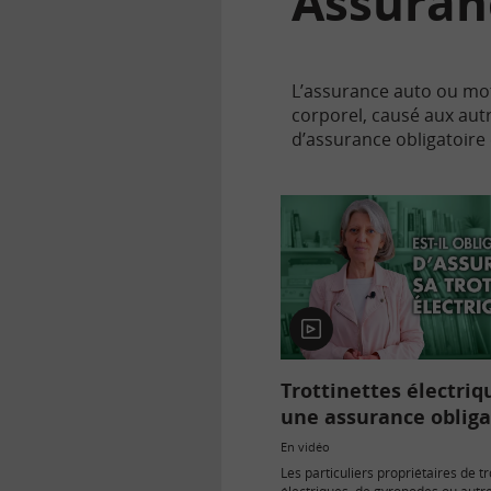
Assuran
L’assurance auto ou mot
corporel, causé aux au
d’assurance obligatoire 
En
vidéo
Trottinettes électriq
une assurance obliga
En vidéo
Les particuliers propriétaires de tr