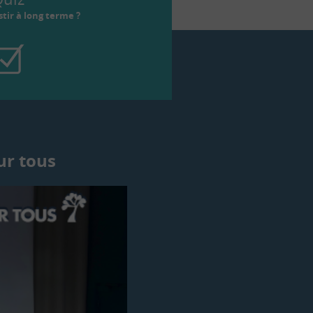
tir à long terme ?
ur tous