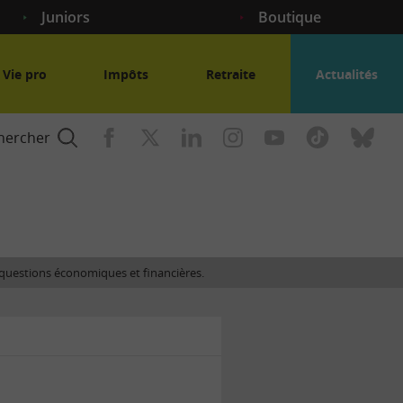
Juniors
Boutique
Vie pro
Impôts
Retraite
Actualités
hercher
nce
es questions économiques et financières.
gogique
ent
nce