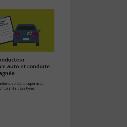
égories de…
onducteur :
ce auto et conduite
agnée
nduire, conduite supervisée,
compagnée… Les types
ge sont multiples. Mais qu’en est-
e d’assurance…