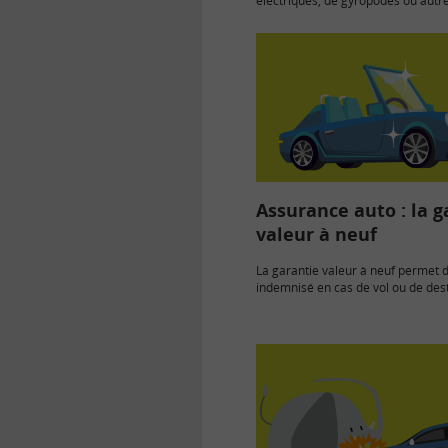
électriques, de gyropodes ou autr
déplacements personnels motori
doivent obligatoirement…
Assurance auto : la g
valeur à neuf
La garantie valeur à neuf permet 
indemnisé en cas de vol ou de des
totale de…