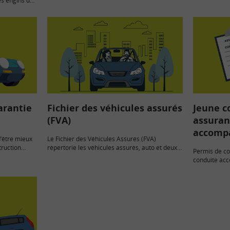
es engins de
grandes cat
sés (EDPM)
arantie
Fichier des véhicules assurés
Jeune c
(FVA)
assuran
accomp
d’être mieux
Le Fichier des Véhicules Assurés (FVA)
truction
répertorie les véhicules assurés, auto et deux-
Permis de co
roues. Il permet aux forces de…
conduite ac
d’apprentissa
il en matièr