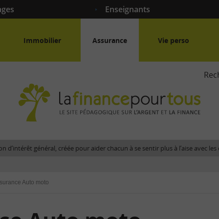
ages
Enseignants
Immobilier
Assurance
Vie perso
Rec
La
fina
pour
tous
-
Le
n d’intérêt général, créée pour aider chacun à se sentir plus à l’aise avec l
site
péda
sur
surance Auto moto
l'arg
et
la
fina