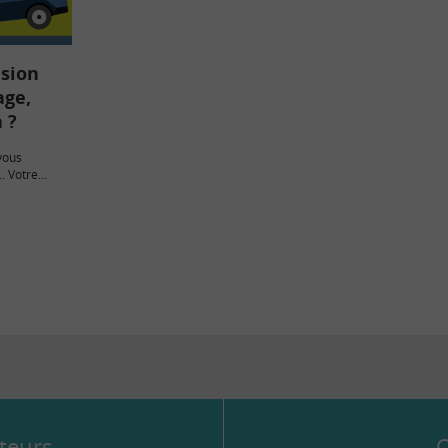
ision
age,
 ?
vous
… Votre
ssagers…
teurs
Q