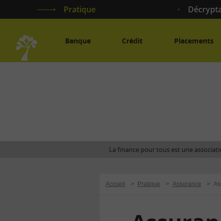
Pratique
Décrypt
Banque
Crédit
Placements
Accueil
La finance pour tous est une associatio
Accueil
>
Pratique
>
Assurance
>
As