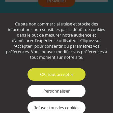
EN SAVOIR
+
Qui sommes-nous ?
Ce site non commercial utilise et stocke des
informations non sensibles par le dépôt de cookies
Partenaires
dans le but de mesurer notre audience et
d’améliorer l'expérience utilisateur. Cliquez sur
Espace Presse
"Accepter" pour consentir ou paramétrez vos
préférences. Vous pouvez modifier vos préférences à
Plan du site
tout moment sur notre site.
Contact
Mentions légales
✓
OK, tout accepter
Gestion des cookies
Personnaliser
Refuser tous les cookies