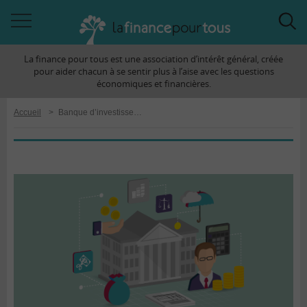
Accéder
Acc
à
à
La finance pour tous est une association d’intérêt général, créée
la
la
pour aider chacun à se sentir plus à l’aise avec les questions
navigation
rec
économiques et financières.
Accueil
>
Banque d’investissement