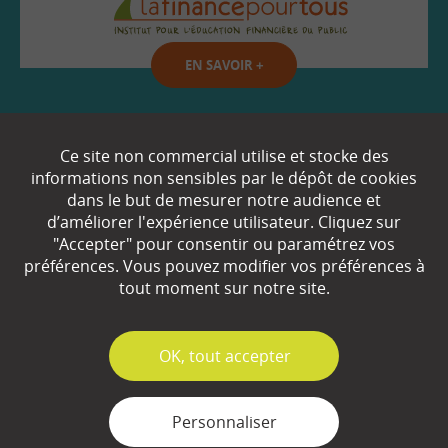
EN SAVOIR
+
Qui sommes-nous ?
Ce site non commercial utilise et stocke des
informations non sensibles par le dépôt de cookies
Partenaires
dans le but de mesurer notre audience et
d’améliorer l'expérience utilisateur. Cliquez sur
Espace Presse
"Accepter" pour consentir ou paramétrez vos
préférences. Vous pouvez modifier vos préférences à
Plan du site
tout moment sur notre site.
Contact
Mentions légales
✓
OK, tout accepter
Gestion des cookies
Personnaliser