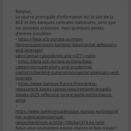
Bonjour,
La source principale d’information est le site de la
BCE et des banques centrales nationales, ainsi que
les données associées. Voici quelques portes
d’entrée possibles :
•
https://data.ecb.europa.eu/main-
figures/supervisory-banking-data/capital-adequacy-
and-leverage?
tab=Capital+ratios&indicator=CET1+ratio
•
https://data.ecb.europa.eu/data/data-
categories/supervisory-and-prudential-
statistics/banking-supervision/capital-adequacy-and-
leverage
•
https://www.banque-france.fr/en/press-
release/ecb-keeps-capital-requirements-broadly-
steady-2025-reflecting-strong-bank-performance-
amid
•
https://www.bankingsupervision.europa.eu/press/ot
her-publications/annual-
report/html/ssm.ar2024~700cba1314.en.html
Nous vous souhaitons bonne chance et bon travail !