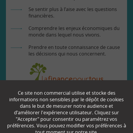
Se sentir plus à l’aise avec les questions
financières.
Comprendre les enjeux économiques du
monde dans lequel nous vivons.
Prendre en toute connaissance de cause
les décisions qui nous concernent.
Ce site non commercial utilise et stocke des
EN SAVOIR
+
informations non sensibles par le dépôt de cookies
dans le but de mesurer notre audience et
d’améliorer l'expérience utilisateur. Cliquez sur
Qui sommes-nous ?
"Accepter" pour consentir ou paramétrez vos
préférences. Vous pouvez modifier vos préférences à
Partenaires
tout moment sur notre site.