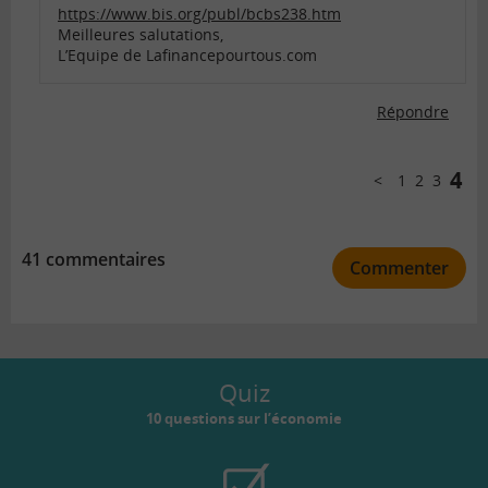
https://www.bis.org/publ/bcbs238.htm
Meilleures salutations,
L’Equipe de Lafinancepourtous.com
Répondre
Comments
pagination
4
1
2
3
Précédent
41 commentaires
Commenter
Quiz
10 questions sur l’économie