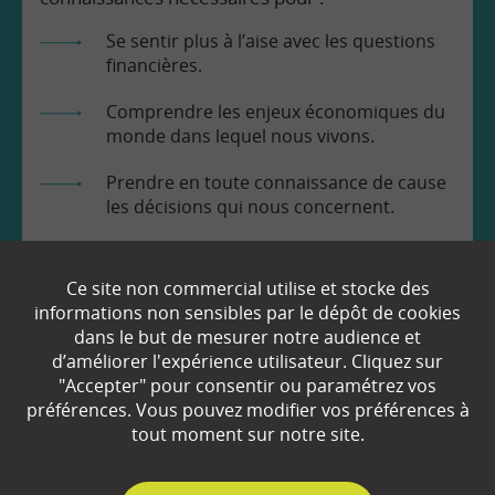
Se sentir plus à l’aise avec les questions
financières.
Comprendre les enjeux économiques du
monde dans lequel nous vivons.
Prendre en toute connaissance de cause
les décisions qui nous concernent.
Ce site non commercial utilise et stocke des
informations non sensibles par le dépôt de cookies
dans le but de mesurer notre audience et
d’améliorer l'expérience utilisateur. Cliquez sur
EN SAVOIR
+
"Accepter" pour consentir ou paramétrez vos
préférences. Vous pouvez modifier vos préférences à
tout moment sur notre site.
Qui sommes-nous ?
Partenaires