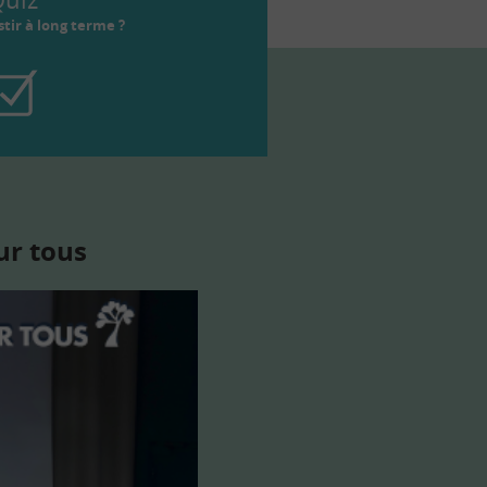
tir à long terme ?
ur tous