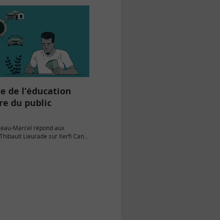
e de l’éducation
re du public
leau-Marcel répond aux
Thibault Lieurade sur Xerfi Canal
 sens de l’action de l’Institut pour
inancière du Public (plus connu
de…