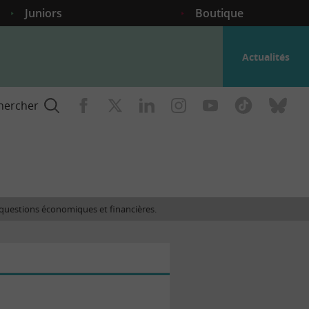
Juniors
Boutique
Actualités
hercher
nce
es questions économiques et financières.
gogique
ent
nce