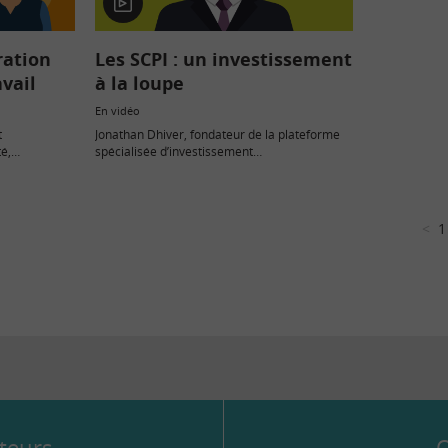
En
vidéo
ration
Les SCPI : un investissement
vail
à la loupe
En vidéo
t
Jonathan Dhiver, fondateur de la plateforme
té,
spécialisée d’investissement
son impact
MeilleureSCPI.com, revient sur les points clés
es. Marine de
à connaître en matière de SCPI et nous éclaire
sur la situation actuelle du marché.
<
1
teurs
Q