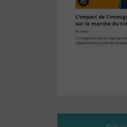
En
vidéo
L’impact de l’immig
sur le marché du tra
En vidéo
L’immigration est un sujet qui fai
régulièrement la une de l’actuali
notamment en ce qui concerne 
sur le chômage et sur les salair
Talancé, maîtresse de…
Calcula