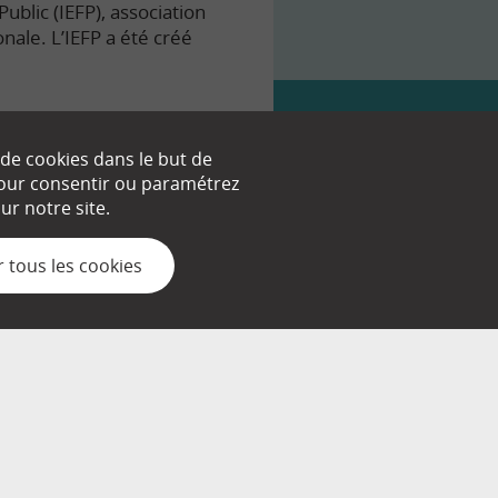
ublic (IEFP), association
onale. L’IEFP a été créé
 de cookies dans le but de
 pour consentir ou paramétrez
nt.
r notre site.
 tous les cookies