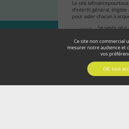
Le site lafinancepourtous.
d’intérêt général, éligibl
pour aider chacun à acqué
Se sentir plus 
Comprendre le
Ce site non commercial ut
mesurer notre audience et d’
Prendre en to
vos préféren
✓
OK, tout ac