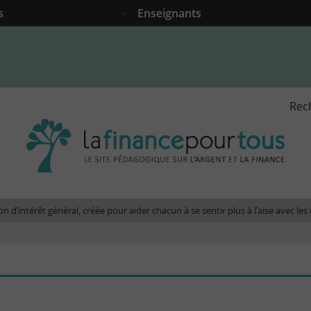
s
Enseignants
Rec
La
fina
pour
tous
-
Le
n d’intérêt général, créée pour aider chacun à se sentir plus à l’aise avec l
site
péda
sur
l'arg
et
la
fina