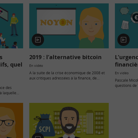
En
En
vidéo
vidéo
s
2019 : l’alternative bitcoin
L’urgenc
ifs, quel
financiè
En vidéo
A la suite de la crise économique de 2008 et
En vidéo
aux critiques adressées à la finance, de
Pascale Mico
nouvelles formes de « monnaies » sont
questions de 
nce des
apparues. Les plus médiatisées d’entre elles
et explique le
à laquelle
sont les…
l’Education F
 d’étudiants,
sous le nom 