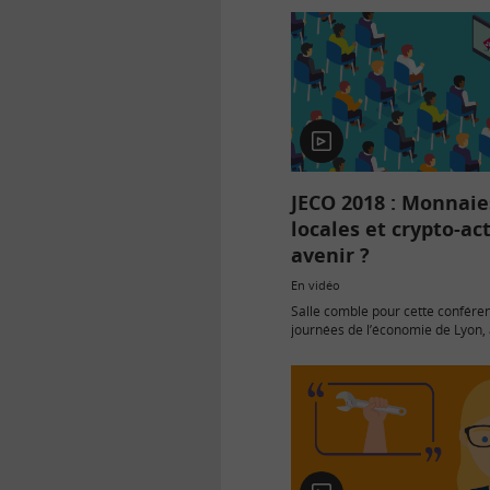
En
vidéo
JECO 2018 : Monnaie
locales et crypto-act
avenir ?
En vidéo
Salle comble pour cette confére
journées de l’économie de Lyon, 
120 personnes, dont une majorité
ont participé.