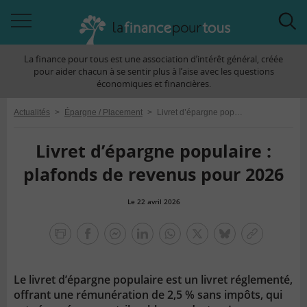
Accéder
Acc
à
à
La finance pour tous est une association d’intérêt général, créée
la
la
pour aider chacun à se sentir plus à l’aise avec les questions
navigation
rec
économiques et financières.
Actualités
>
Épargne / Placement
>
Livret d’épargne populaire : plafonds de revenus pour 2026
Livret d’épargne populaire :
plafonds de revenus pour 2026
Le 22 avril 2026
la
finance
facebook
facebook
Linkedin
Whatsapp
Twitter
bluesky
Copier
pour
messenger
le
tous
lien
Le livret d’épargne populaire est un livret réglementé,
offrant une rémunération de 2,5 % sans impôts, qui