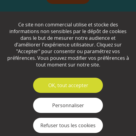
Qui sommes-nous ?
Ce site non commercial utilise et stocke des
informations non sensibles par le dépôt de cookies
Partenaires
dans le but de mesurer notre audience et
d’améliorer l'expérience utilisateur. Cliquez sur
Espace Presse
"Accepter" pour consentir ou paramétrez vos
préférences. Vous pouvez modifier vos préférences à
Plan du site
tout moment sur notre site.
Contact
Mentions légales
✓
OK, tout accepter
Gestion des cookies
Personnaliser
Refuser tous les cookies