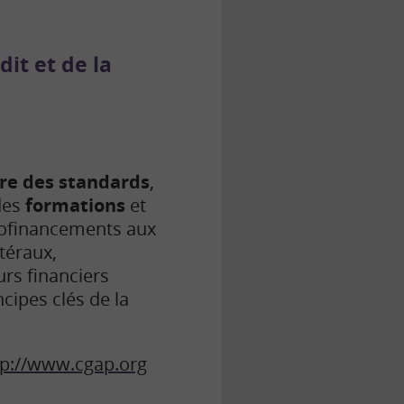
it et de la
re des standards
,
des
formations
et
 cofinancements aux
téraux,
urs financiers
cipes clés de la
tp://www.cgap.org