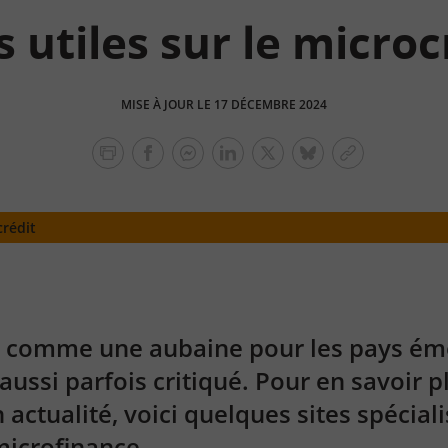
s utiles sur le microc
MISE À JOUR LE 17 DÉCEMBRE 2024
facebook
facebook
Linkedin
Twitter
bluesky
Copier
messenger
le
lien
crédit
u comme une aubaine pour les pays éme
aussi parfois critiqué. Pour en savoir p
 actualité, voici quelques sites spéciali
microfinance.