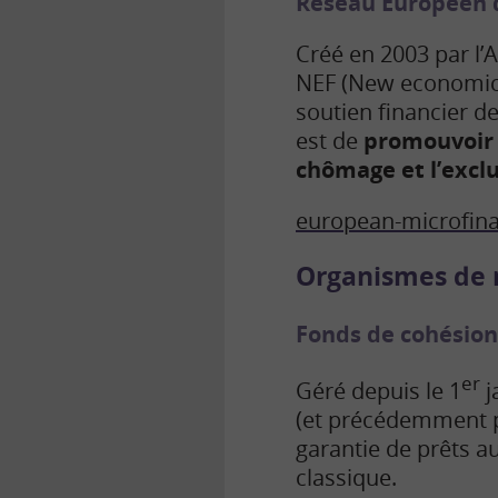
Réseau Européen d
Créé en 2003 par l’A
NEF (New economics
soutien financier de
est de
promouvoir 
chômage et l’exclu
european-microfina
Organismes de 
Fonds de cohésion
er
Géré depuis le 1
j
(et précédemment p
garantie de prêts a
classique.