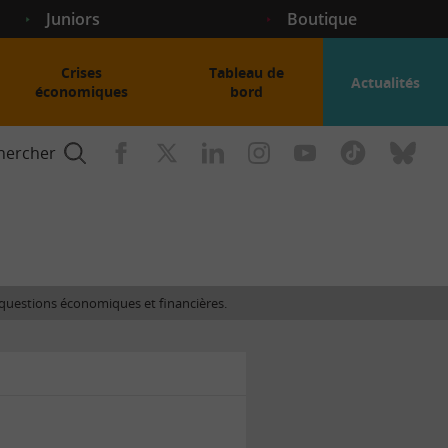
Juniors
Boutique
Crises
Tableau de
Actualités
économiques
bord
hercher
nce
es questions économiques et financières.
gogique
ent
nce