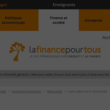
ages
Enseignants
Politiques
Finance et
Entreprise
économiques
société
Rec
La
fina
pour
tous
-
Le
n d’intérêt général, créée pour aider chacun à se sentir plus à l’aise avec l
site
péda
sur
ciété
>
Nouvelles Économies
>
Microcrédit
>
Liens utiles sur le microcrédit
l'arg
et
la
fina