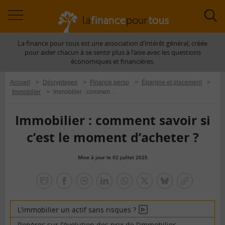
Accéder
Acc
à
à
La finance pour tous est une association d’intérêt général, créée
la
la
pour aider chacun à se sentir plus à l’aise avec les questions
navigation
rec
économiques et financières.
Accueil
>
Décryptages
>
Finance perso
>
Épargne et placement
>
Immobilier
>
Immobilier : comment savoir si c’est le moment d’acheter ?
Immobilier : comment savoir si
c’est le moment d’acheter ?
Mise à jour le 02 juillet 2025
la
finance
facebook
facebook
Linkedin
Whatsapp
Twitter
bluesky
Copier
pour
messenger
le
tous
lien
L’immobilier un actif sans risques ?
En
vidéo
Repères sur l’évolution des prix de l’immobilier