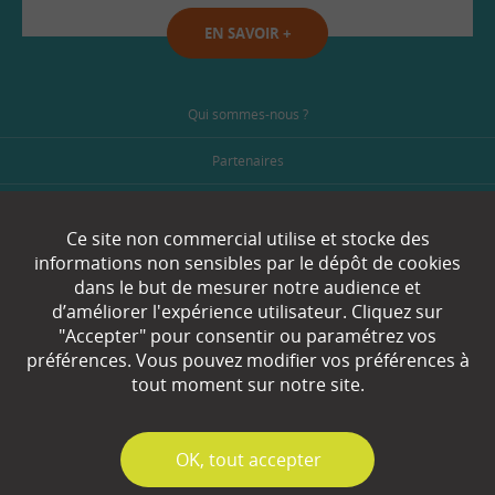
EN SAVOIR
+
Qui sommes-nous ?
Partenaires
Espace Presse
Ce site non commercial utilise et stocke des
Plan du site
informations non sensibles par le dépôt de cookies
dans le but de mesurer notre audience et
Contact
d’améliorer l'expérience utilisateur. Cliquez sur
"Accepter" pour consentir ou paramétrez vos
Mentions légales
préférences. Vous pouvez modifier vos préférences à
tout moment sur notre site.
Gestion des cookies
✓
OK, tout accepter