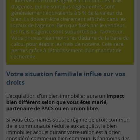
L’intervention d’une agence a un coût. Les frais
d’agence, qui ne sont pas réglementés, sont
généralement équivalents à 5 % de la valeur du
bien. Ils doivent être clairement affichés dans les
locaux de l’agence. Bien que fixés par le vendeur,
les frais d’agence sont supportés par l’acheteur.
Vous pouvez néanmoins les déduire de la base de
calcul pour établir les
frais de notaire
.
Cela sera
permis grâce à l’établissement d’un mandat de
recherche.
Votre situation familiale influe sur vos
droits
L’acquisition d’un bien immobilier aura un
impact
bien différent selon que vous êtes marié,
partenaire de PACS ou en union libre
.
Si vous êtes mariés sous le régime de droit commun
de la communauté réduite aux acquêts, le bien
immobilier acquis durant votre union est a priori
considéré comme un bien commun. Néanmoins des