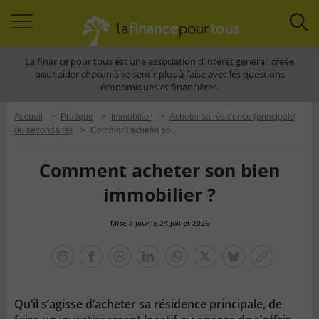
Accéder
Acc
à
à
La finance pour tous est une association d’intérêt général, créée
la
la
pour aider chacun à se sentir plus à l’aise avec les questions
navigation
rec
économiques et financières.
Accueil
>
Pratique
>
Immobilier
>
Acheter sa résidence (principale
ou secondaire)
>
Comment acheter son bien immobilier ?
Comment acheter son bien
immobilier ?
Mise à jour le 24 juillet 2026
la
finance
facebook
facebook
Linkedin
Whatsapp
Twitter
bluesky
Copier
pour
messenger
le
tous
lien
Qu’il s’agisse d’acheter sa résidence principale, de