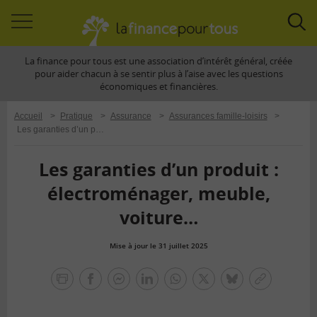
Accéder
Acc
à
à
La finance pour tous est une association d’intérêt général, créée
la
la
pour aider chacun à se sentir plus à l’aise avec les questions
navigation
rec
économiques et financières.
Accueil
>
Pratique
>
Assurance
>
Assurances famille-loisirs
>
Les garanties d’un produit : électroménager, meuble, voiture…
Les garanties d’un produit :
électroménager, meuble,
voiture…
Mise à jour le 31 juillet 2025
la
finance
facebook
facebook
Linkedin
Whatsapp
Twitter
bluesky
Copier
pour
messenger
le
tous
lien