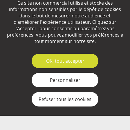
Ce site non commercial utilise et stocke des
EN SAVOIR
+
informations non sensibles par le dépôt de cookies
dans le but de mesurer notre audience et
d’améliorer l'expérience utilisateur. Cliquez sur
"Accepter" pour consentir ou paramétrez vos
Qui sommes-nous ?
préférences. Vous pouvez modifier vos préférences à
Partenaires
tout moment sur notre site.
Espace Presse
✓
OK, tout accepter
Plan du site
Contact
Personnaliser
Mentions légales
Refuser tous les cookies
Gestion des cookies