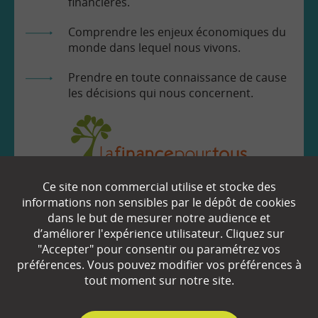
financières.
Comprendre les enjeux économiques du
monde dans lequel nous vivons.
Prendre en toute connaissance de cause
les décisions qui nous concernent.
Ce site non commercial utilise et stocke des
EN SAVOIR
+
informations non sensibles par le dépôt de cookies
dans le but de mesurer notre audience et
d’améliorer l'expérience utilisateur. Cliquez sur
"Accepter" pour consentir ou paramétrez vos
Qui sommes-nous ?
préférences. Vous pouvez modifier vos préférences à
Partenaires
tout moment sur notre site.
Espace Presse