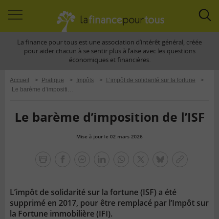
Accéder
Acc
à
à
La finance pour tous est une association d’intérêt général, créée
la
la
pour aider chacun à se sentir plus à l’aise avec les questions
navigation
rec
économiques et financières.
Accueil
>
Pratique
>
Impôts
>
L’impôt de solidarité sur la fortune
>
Le barème d’imposition de l’ISF
Le barème d’imposition de l’ISF
Mise à jour le 02 mars 2026
la
finance
facebook
facebook
Linkedin
Whatsapp
Twitter
bluesky
Copier
pour
messenger
le
tous
lien
L’impôt de solidarité sur la fortune (ISF) a été
supprimé en 2017, pour être remplacé par l’Impôt sur
la Fortune immobilière (IFI).