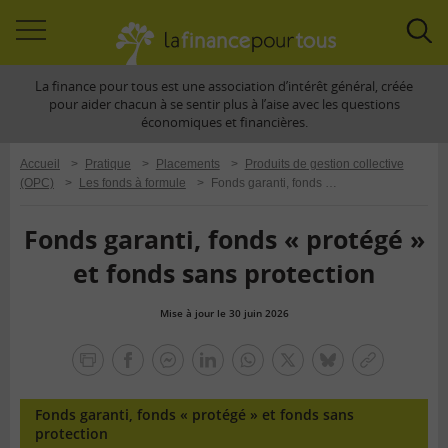
Accéder
Acc
à
à
La finance pour tous est une association d’intérêt général, créée
la
la
pour aider chacun à se sentir plus à l’aise avec les questions
navigation
rec
économiques et financières.
Accueil
>
Pratique
>
Placements
>
Produits de gestion collective
(OPC)
>
Les fonds à formule
>
Fonds garanti, fonds « protégé » et fonds sans protection
Fonds garanti, fonds « protégé »
et fonds sans protection
Mise à jour le 30 juin 2026
la
finance
facebook
facebook
Linkedin
Whatsapp
Twitter
bluesky
Copier
pour
messenger
le
tous
lien
Fonds garanti, fonds « protégé » et fonds sans
protection