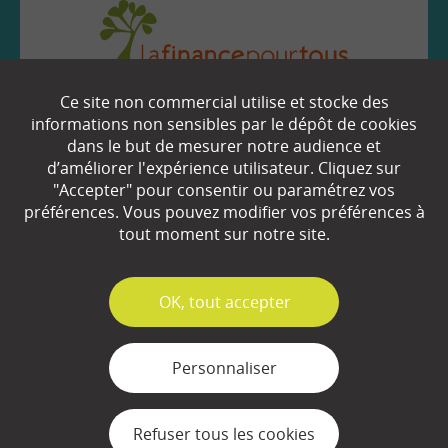
Ce site non commercial utilise et stocke des
EN SAVOIR
+
informations non sensibles par le dépôt de cookies
dans le but de mesurer notre audience et
d’améliorer l'expérience utilisateur. Cliquez sur
Qui sommes-nous ?
"Accepter" pour consentir ou paramétrez vos
préférences. Vous pouvez modifier vos préférences à
Partenaires
tout moment sur notre site.
Espace Presse
✓
OK, tout accepter
Plan du site
Contact
Personnaliser
Mentions légales
Refuser tous les cookies
Gestion des cookies