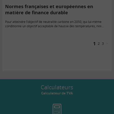
Normes françaises et européennes en
matière de finance durable
Pour atteindre l’objectif de neutralité carbone en 2050, qui lui-même
conditionne un objectif acceptable de hausse des températures, nos
émissions de gaz à effet de serre doivent être drastiquement réduites.…
1
2
3
>
Calculateurs
Calculateur de TVA