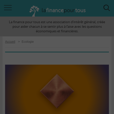
Accéder
Acc
à
à
La finance pour tous est une association d’intérêt général, créée
la
la
pour aider chacun à se sentir plus à l’aise avec les questions
navigation
rec
économiques et financières.
Accueil
>
Ecologie