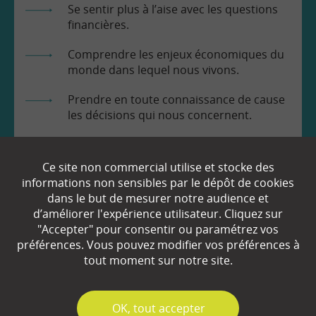
Se sentir plus à l’aise avec les questions
financières.
Comprendre les enjeux économiques du
monde dans lequel nous vivons.
Prendre en toute connaissance de cause
les décisions qui nous concernent.
Ce site non commercial utilise et stocke des
informations non sensibles par le dépôt de cookies
dans le but de mesurer notre audience et
d’améliorer l'expérience utilisateur. Cliquez sur
EN SAVOIR
+
"Accepter" pour consentir ou paramétrez vos
préférences. Vous pouvez modifier vos préférences à
tout moment sur notre site.
Qui sommes-nous ?
Partenaires
✓
OK, tout accepter