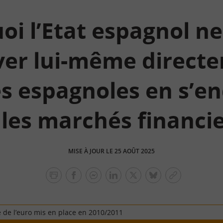
i l’Etat espagnol ne
ver lui-même directe
s espagnoles en s’en
 les marchés financie
MISE À JOUR LE 25 AOÛT 2025
facebook
facebook
Linkedin
Twitter
bluesky
Copier
messenger
le
lien
e de l’euro mis en place en 2010/2011