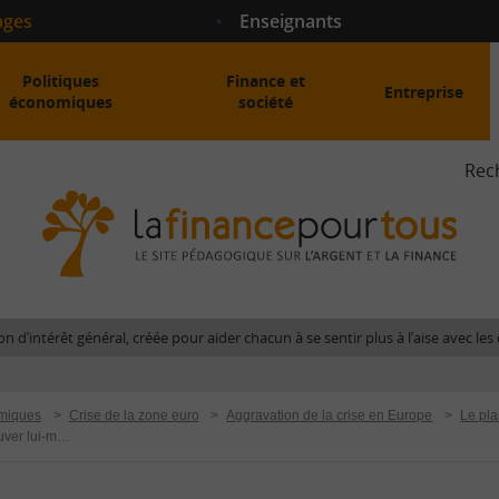
ages
Enseignants
Politiques
Finance et
Entreprise
économiques
société
Rec
La
fina
pour
tous
-
Le
n d’intérêt général, créée pour aider chacun à se sentir plus à l’aise avec l
site
péda
sur
miques
>
Crise de la zone euro
>
Aggravation de la crise en Europe
>
Le pl
l'arg
Pourquoi l’Etat espagnol ne peut-il pas sauver lui-même directement les banques espagnoles en s’endettant sur les marchés financiers ?
et
la
fina