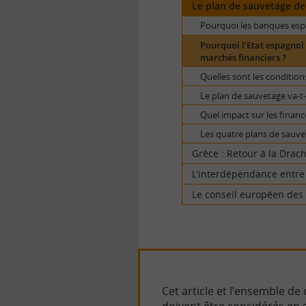
Le plan de sauvetage de
Pourquoi les banques espag
Pourquoi l’Etat espagnol
marchés financiers ?
Quelles sont les condition
Le plan de sauvetage va-t-i
Quel impact sur les financ
Les quatre plans de sauv
Grèce : Retour à la Drac
L’interdépendance entre 
Le conseil européen des 
Cet article et l’ensemble de
doivent être considérés en 