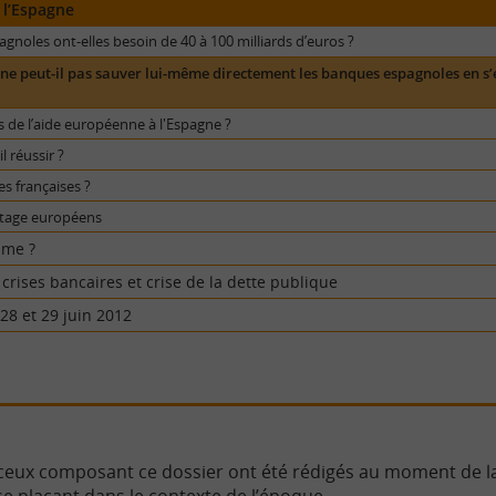
 l’Espagne
noles ont-elles besoin de 40 à 100 milliards d’euros ?
 ne peut-il pas sauver lui-même directement les banques espagnoles en s’
s de l’aide européenne à l'Espagne ?
l réussir ?
es françaises ?
etage européens
hme ?
crises bancaires et crise de la dette publique
28 et 29 juin 2012
 ceux composant ce dossier ont été rédigés au moment de la 
se plaçant dans le contexte de l’époque.