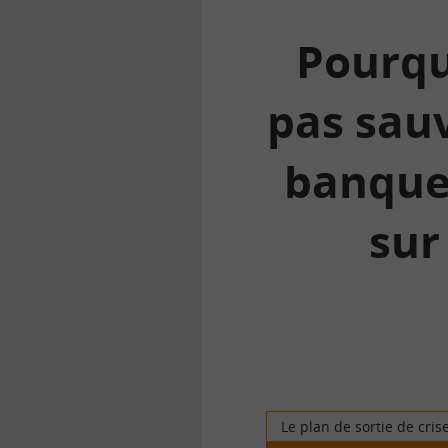
Pourquo
pas sau
banque
sur
la
finance
pour
tous
Le plan de sortie de cris