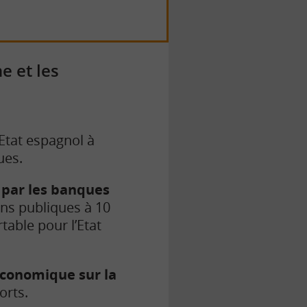
e et les
’Etat espagnol à
ues.
e par les banques
ons publiques à 10
table pour l’Etat
conomique sur la
orts.