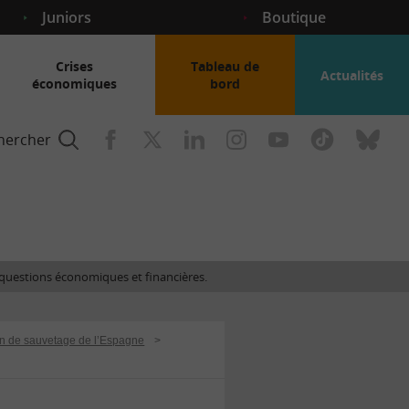
Juniors
Boutique
Crises
Tableau de
Actualités
économiques
bord
hercher
nce
es questions économiques et financières.
gogique
an de sauvetage de l’Espagne
>
ent
nce