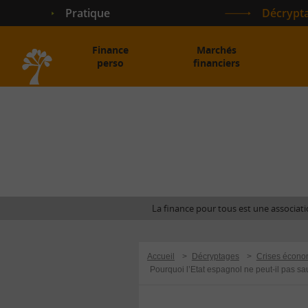
Pratique
Décrypt
Finance
Marchés
perso
financiers
Accueil
La finance pour tous est une associatio
Accueil
>
Décryptages
>
Crises écono