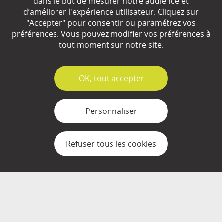
dans le but de mesurer notre audience et
d’améliorer l'expérience utilisateur. Cliquez sur
Qui sommes-nous ?
"Accepter" pour consentir ou paramétrez vos
préférences. Vous pouvez modifier vos préférences à
Partenaires
tout moment sur notre site.
Espace Presse
✓
OK, tout accepter
Plan du site
Contact
Personnaliser
Mentions légales
Refuser tous les cookies
Gestion des cookies