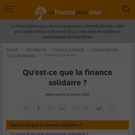
Accéder
Acc
à
à
La finance pour tous est une association d’intérêt général, créée
la
la
pour aider chacun à se sentir plus à l’aise avec les questions
navigation
rec
économiques et financières.
Accueil
>
Décryptages
>
Finance et société
>
Finance durable
>
Finance solidaire
>
Qu’est-ce que la finance solidaire ?
Qu’est-ce que la finance
solidaire ?
Mise à jour le 23 janvier 2025
la
finance
facebook
facebook
Linkedin
Whatsapp
Twitter
bluesky
Copier
pour
messenger
le
tous
lien
Qu’est-ce que la finance solidaire ?
Qu’est-ce qu’une entreprise solidaire ?