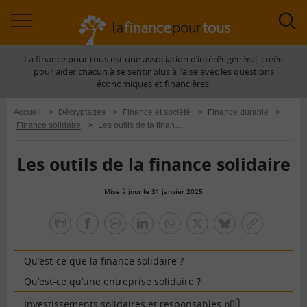
Accéder
Acc
à
à
La finance pour tous est une association d’intérêt général, créée
la
la
pour aider chacun à se sentir plus à l’aise avec les questions
navigation
rec
économiques et financières.
Accueil
>
Décryptages
>
Finance et société
>
Finance durable
>
Finance solidaire
>
Les outils de la finance solidaire
Les outils de la finance solidaire
Mise à jour le 31 janvier 2025
la
finance
facebook
facebook
Linkedin
Whatsapp
Twitter
bluesky
Copier
pour
messenger
le
tous
lien
Qu’est-ce que la finance solidaire ?
Qu’est-ce qu’une entreprise solidaire ?
Investissements solidaires et responsables
En