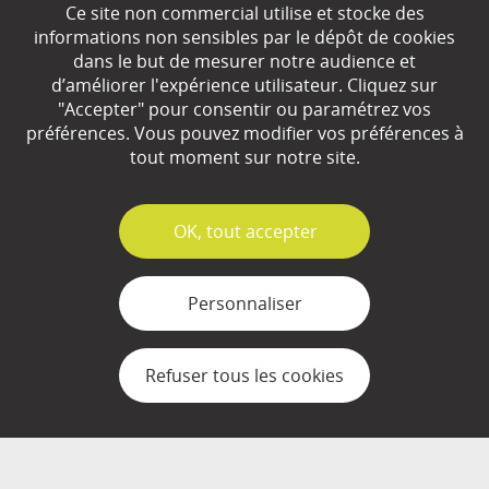
Ce site non commercial utilise et stocke des
EN SAVOIR
+
informations non sensibles par le dépôt de cookies
dans le but de mesurer notre audience et
d’améliorer l'expérience utilisateur. Cliquez sur
Qui sommes-nous ?
"Accepter" pour consentir ou paramétrez vos
préférences. Vous pouvez modifier vos préférences à
Partenaires
tout moment sur notre site.
Espace Presse
✓
OK, tout accepter
Plan du site
Contact
Personnaliser
Mentions légales
Refuser tous les cookies
Gestion des cookies