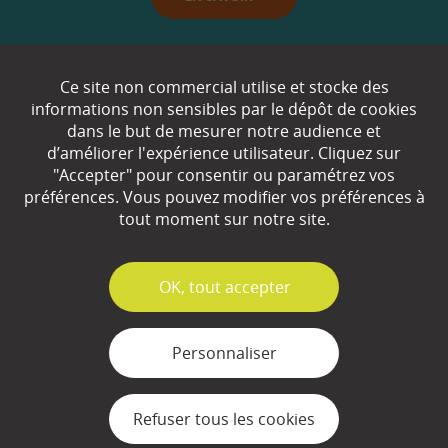
Qui sommes-nous ?
Ce site non commercial utilise et stocke des
informations non sensibles par le dépôt de cookies
Partenaires
dans le but de mesurer notre audience et
d’améliorer l'expérience utilisateur. Cliquez sur
Espace Presse
"Accepter" pour consentir ou paramétrez vos
préférences. Vous pouvez modifier vos préférences à
Plan du site
tout moment sur notre site.
Contact
Mentions légales
✓
OK, tout accepter
Gestion des cookies
Personnaliser
Refuser tous les cookies