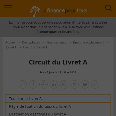
Accéder
Acc
à
à
La finance pour tous est une association d’intérêt général, créée
la
la
pour aider chacun à se sentir plus à l’aise avec les questions
navigation
rec
économiques et financières.
Accueil
>
Décryptages
>
Finance perso
>
Épargne et placement
>
Livret A
>
Circuit du Livret A
Circuit du Livret A
Mise à jour le 15 juillet 2026
la
finance
facebook
facebook
Linkedin
Whatsapp
Twitter
bluesky
Copier
pour
messenger
le
tous
lien
Tout sur le Livret A
Règle de fixation du taux du livret A
Destination des fonds du livret A