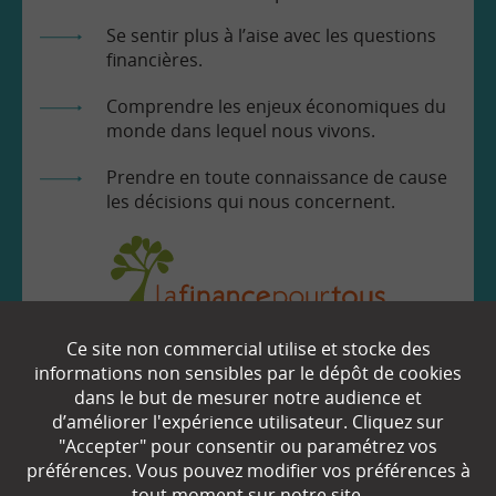
Se sentir plus à l’aise avec les questions
financières.
Comprendre les enjeux économiques du
monde dans lequel nous vivons.
Prendre en toute connaissance de cause
les décisions qui nous concernent.
Ce site non commercial utilise et stocke des
EN SAVOIR
+
informations non sensibles par le dépôt de cookies
dans le but de mesurer notre audience et
d’améliorer l'expérience utilisateur. Cliquez sur
Qui sommes-nous ?
"Accepter" pour consentir ou paramétrez vos
préférences. Vous pouvez modifier vos préférences à
Partenaires
tout moment sur notre site.