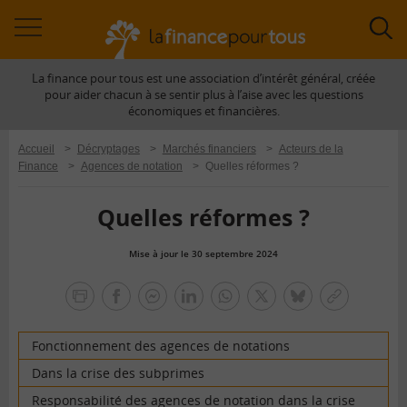
Accéder
Acc
à
à
La finance pour tous est une association d’intérêt général, créée
la
la
pour aider chacun à se sentir plus à l’aise avec les questions
navigation
rec
économiques et financières.
Accueil
>
Décryptages
>
Marchés financiers
>
Acteurs de la
Finance
>
Agences de notation
>
Quelles réformes ?
Quelles réformes ?
Mise à jour le 30 septembre 2024
la
finance
facebook
facebook
Linkedin
Whatsapp
Twitter
bluesky
Copier
pour
messenger
le
tous
lien
Fonctionnement des agences de notations
Dans la crise des subprimes
Responsabilité des agences de notation dans la crise