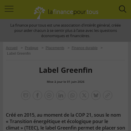
Accéder
Acc
à
à
La finance pour tous est une association d’intérêt général, créée
la
la
pour aider chacun à se sentir plus à l’aise avec les questions
navigation
rec
économiques et financières.
Accueil
>
Pratique
>
Placements
>
Finance durable
>
Label Greenfin
Label Greenfin
Mise à jour le 01 juin 2026
la
finance
facebook
facebook
Linkedin
Whatsapp
Twitter
bluesky
Copier
pour
messenger
le
tous
lien
Créé en 2015, au moment de la COP 21, sous le nom
« Transition énergétique et écologique pour le
climat » (TEEC), le label Greenfin permet de placer son