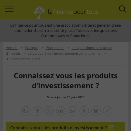
Accéder
Acc
à
à
La finance pour tous est une association d’intérêt général, créée
la
la
pour aider chacun à se sentir plus à l’aise avec les questions
navigation
rec
économiques et financières.
Accueil
>
Pratique
>
Placements
>
Les questions clefs avant
d’investir
>
Le parcours de l’investissement de long terme
>
Connaissez vous les produits d’investissement ?
Connaissez vous les produits
d’investissement ?
Mise à jour le 26 juin 2025
la
finance
facebook
facebook
Linkedin
Whatsapp
Twitter
bluesky
Copier
pour
messenger
le
tous
lien
Connaissez vous les produits d'investissement ?
Quiz