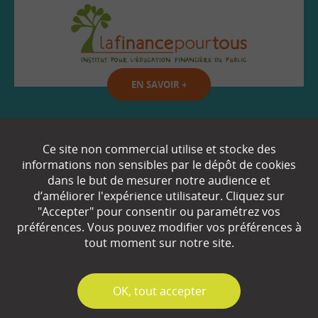
EN SAVOIR
+
Qui sommes-nous ?
Ce site non commercial utilise et stocke des
informations non sensibles par le dépôt de cookies
Partenaires
dans le but de mesurer notre audience et
d’améliorer l'expérience utilisateur. Cliquez sur
Espace Presse
"Accepter" pour consentir ou paramétrez vos
préférences. Vous pouvez modifier vos préférences à
Plan du site
tout moment sur notre site.
Contact
Mentions légales
✓
OK, tout accepter
Gestion des cookies