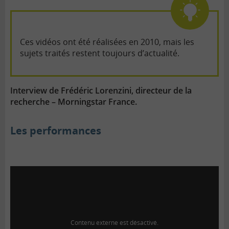
messenger
le
tous
lien
Ces vidéos ont été réalisées en 2010, mais les
sujets traités restent toujours d’actualité.
Interview de Frédéric Lorenzini, directeur de la
recherche – Morningstar France.
Les performances
Contenu externe est désactivé.