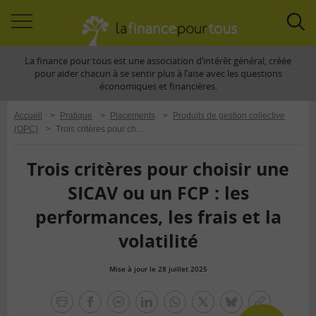
Accéder
Acc
à
à
La finance pour tous est une association d’intérêt général, créée
la
la
pour aider chacun à se sentir plus à l’aise avec les questions
navigation
rec
économiques et financières.
Accueil
>
Pratique
>
Placements
>
Produits de gestion collective
(OPC)
>
Trois critères pour choisir une SICAV ou un FCP : les performances, les frais et la volatilité
Trois critères pour choisir une
SICAV ou un FCP : les
performances, les frais et la
volatilité
Mise à jour le 28 juillet 2025
la
finance
facebook
facebook
Linkedin
Whatsapp
Twitter
bluesky
Copier
pour