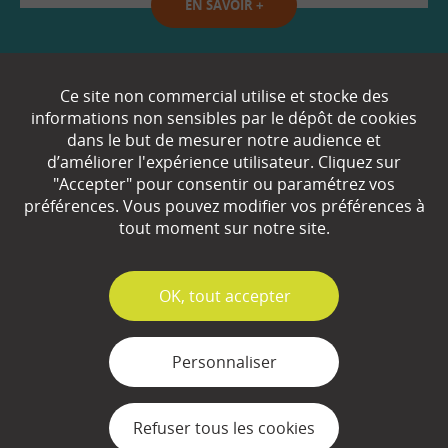
EN SAVOIR
+
Qui sommes-nous ?
Ce site non commercial utilise et stocke des
informations non sensibles par le dépôt de cookies
Partenaires
dans le but de mesurer notre audience et
d’améliorer l'expérience utilisateur. Cliquez sur
Espace Presse
"Accepter" pour consentir ou paramétrez vos
préférences. Vous pouvez modifier vos préférences à
Plan du site
tout moment sur notre site.
Contact
Mentions légales
✓
OK, tout accepter
Gestion des cookies
Personnaliser
Refuser tous les cookies