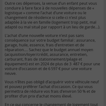
Outre ces dépenses, la venue d’un enfant peut vous
conduire à faire face à de nouvelles dépenses de «
logistique » comme l’achat d’une voiture ou le
changement de résidence si celle-ci n’est plus
adaptée à la vie en famille (logement trop petit, mal
adapté ou mal situé par rapport à un lieu de garde…).
L’achat d’une nouvelle voiture n’est pas sans
conséquence sur votre budget familial : assurance,
garage, huile, essence, frais d’entretien et de
réparation….
S
achez que le
budget annuel
moyen
(a
cquisition
/loyer/crédit
,
assurance, entretien,
carburant, frais de stationnement/péage
et
équipement) est en 2
024
de
plus de
3
487
€ pour
une
voiture
d’occasion et de
6 597 € p
our une voiture
neuve.
Vous n’êtes pas obligé d’acquérir votre véhicule neuf
et pouvez préférer l’achat d’occasion. Ce qui vous
permettra de réduire vos frais d’environ 50 % et de
profiter d’un prix d’achat moins élevé.
En ce qui concerne le changement de logement tout