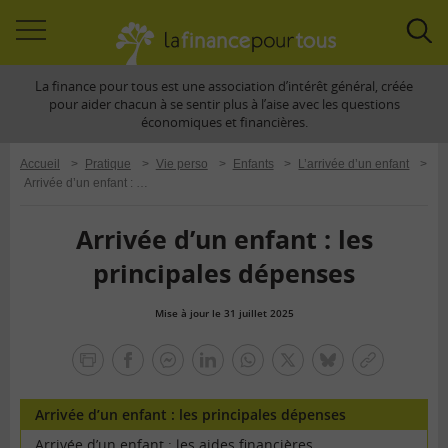
Accéder
Acc
à
à
La finance pour tous est une association d’intérêt général, créée
la
la
pour aider chacun à se sentir plus à l’aise avec les questions
navigation
rec
économiques et financières.
Accueil
>
Pratique
>
Vie perso
>
Enfants
>
L’arrivée d’un enfant
>
Arrivée d’un enfant : les principales dépenses
Arrivée d’un enfant : les
principales dépenses
Mise à jour le 31 juillet 2025
la
finance
facebook
facebook
Linkedin
Whatsapp
Twitter
bluesky
Copier
pour
messenger
le
tous
lien
Arrivée d’un enfant : les principales dépenses
Arrivée d’un enfant : les aides financières