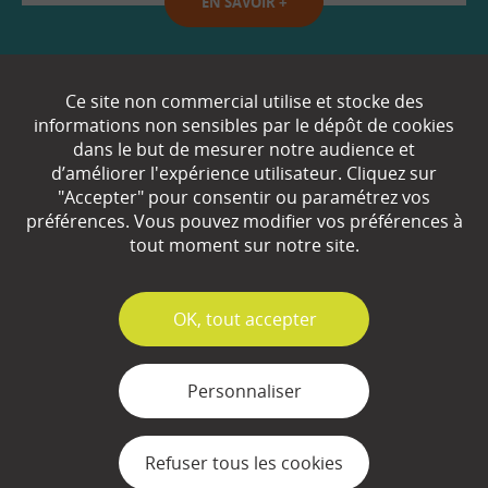
EN SAVOIR
+
Qui sommes-nous ?
Ce site non commercial utilise et stocke des
informations non sensibles par le dépôt de cookies
Partenaires
dans le but de mesurer notre audience et
d’améliorer l'expérience utilisateur. Cliquez sur
Espace Presse
"Accepter" pour consentir ou paramétrez vos
préférences. Vous pouvez modifier vos préférences à
Plan du site
tout moment sur notre site.
Contact
Mentions légales
✓
OK, tout accepter
Gestion des cookies
Personnaliser
Refuser tous les cookies