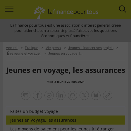
Accéder
Acc
à
à
La finance pour tous est une association d’intérêt général, créée
la
la
pour aider chacun à se sentir plus à l’aise avec les questions
navigation
rec
économiques et financières.
Accueil
>
Pratique
>
Vie perso
>
Jeunes : financer ses projets
>
Être jeune et voyager
>
Jeunes en voyage, les assurances
Jeunes en voyage, les assurances
Mise à jour le 27 juin 2024
la
finance
facebook
facebook
Linkedin
Whatsapp
Twitter
bluesky
Copier
pour
messenger
le
tous
lien
Faites un budget voyage
Jeunes en voyage, les assurances
Les moyens de paiement pour les jeunes à l’étranger