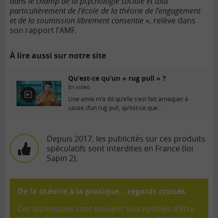
dans le champ de la psychologie sociale et tout
particulièrement de l’école de la théorie de l’engagement
et de la soumission librement consentie
», relève dans
son rapport l’AMF.
À lire aussi sur notre site
Qu’est-ce qu’un « rug pull » ?
En vidéo
E
Une amie m’a dit qu’elle s’est fait arnaquer à
n
cause d’un rug pull, qu’est-ce que...
v
i
d
Depuis 2017, les publicités sur ces produits
é
spéculatifs sont interdites en France (loi
o
Sapin 2).
De la théorie à la pratique… regards croisés
Ces techniques sont souvent susceptibles d’être