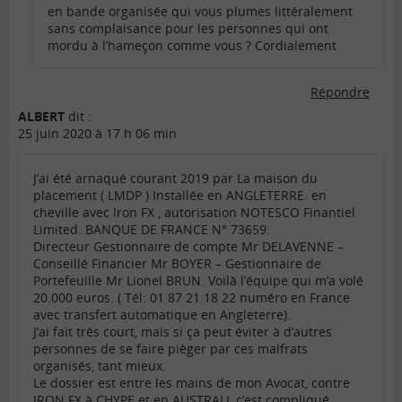
en bande organisée qui vous plumes littéralement
sans complaisance pour les personnes qui ont
mordu à l’hameçon comme vous ? Cordialement
Répondre
ALBERT
dit :
25 juin 2020 à 17 h 06 min
J’ai été arnaqué courant 2019 par La maison du
placement ( LMDP ) Installée en ANGLETERRE. en
cheville avec Iron FX , autorisation NOTESCO Finantiel
Limited. BANQUE DE FRANCE N° 73659.
Directeur Gestionnaire de compte Mr DELAVENNE –
Conseillé Financier Mr BOYER – Gestionnaire de
Portefeuille Mr Lionel BRUN. Voilà l’équipe qui m’a volé
20.000 euros. ( Tél: 01 87 21 18 22 numéro en France
avec transfert automatique en Angleterre).
J’ai fait très court, mais si ça peut éviter à d’autres
personnes de se faire pièger par ces malfrats
organisés, tant mieux.
Le dossier est entre les mains de mon Avocat, contre
IRON FX à CHYPE et en AUSTRALI, c’est compliqué