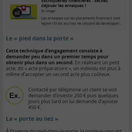
Escroqueries financières : sachez
déjouer les arnaques !
En image
E
Les arnaques sur les placements financiers sont
n
légion ! Et les escrocs ne cessent de développer...
i
m
a
Le « pied dans la porte »
g
e
Cette technique d’engagement consiste à
demander peu dans un premier temps pour
obtenir plus dans un second
. En réalisant un petit
acte, dit « acte préparatoire », un individu est plus à
même d’accepter un second acte plus coûteux.
Contacté par téléphone un client se voit
demander d’investir 250 € puis quelques
jours plus tard on lui demande d’ajouter
450 €.
La « porte au nez »
À l’inverse du pied-dans-la-porte, la porte-au-nez est