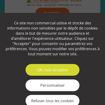
EN SAVOIR
+
Ce site non commercial utilise et stocke des
informations non sensibles par le dépôt de cookies
Qui sommes-nous ?
dans le but de mesurer notre audience et
d’améliorer l'expérience utilisateur. Cliquez sur
Partenaires
"Accepter" pour consentir ou paramétrez vos
préférences. Vous pouvez modifier vos préférences à
Espace Presse
tout moment sur notre site.
Plan du site
✓
OK, tout accepter
Contact
Mentions légales
Personnaliser
Gestion des cookies
Refuser tous les cookies