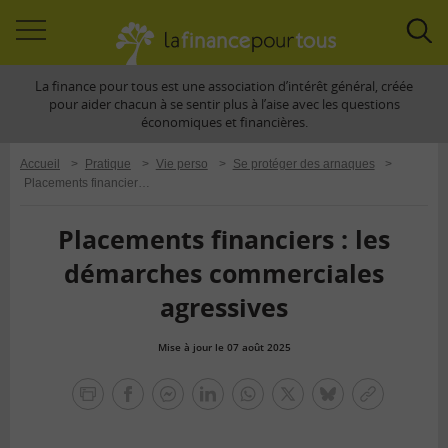
Accéder
Acc
à
à
La finance pour tous est une association d’intérêt général, créée
la
la
pour aider chacun à se sentir plus à l’aise avec les questions
navigation
rec
économiques et financières.
Accueil
>
Pratique
>
Vie perso
>
Se protéger des arnaques
>
Placements financiers : les démarches commerciales agressives
Placements financiers : les
démarches commerciales
agressives
Mise à jour le 07 août 2025
la
finance
facebook
facebook
Linkedin
Whatsapp
Twitter
bluesky
Copier
pour
messenger
le
tous
lien