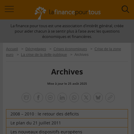
Accéder
Acc
à
à
La finance pour tous est une association d’intérêt général, créée
la
la
pour aider chacun à se sentir plus à l’aise avec les questions
navigation
rec
économiques et financières.
Accueil
>
Décryptages
>
Crises économiques
>
Crise de la zone
euro
>
La crise de la dette publique
>
Archives
Archives
Mise à jour le 25 août 2025
la
finance
facebook
facebook
Linkedin
Whatsapp
Twitter
bluesky
Copier
pour
messenger
le
tous
lien
2008 – 2010 : le retour des déficits
Le plan du 21 juillet 2011
Les nouveaux dispositifs européens