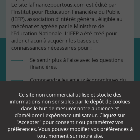
Le site lafinancepourtous.com est édité par
l’Institut pour l’Education Financière du Public
(IEFP), association d’intérêt général, éligible au
mécénat et agréée par le Ministère de
l’Education Nationale. L’IEFP a été créé pour
aider chacun à acquérir les bases de
connaissances nécessaires pour :
Se sentir plus à l’aise avec les questions
financières.
Comprendre les enjeux économiques du
monde dans lequel nous vivons.
Ce site non commercial utilise et stocke des
Prendre en toute connaissance de cause
informations non sensibles par le dépôt de cookies
les décisions qui nous concernent.
dans le but de mesurer notre audience et
d’améliorer l'expérience utilisateur. Cliquez sur
"Accepter" pour consentir ou paramétrez vos
préférences. Vous pouvez modifier vos préférences à
tout moment sur notre site.