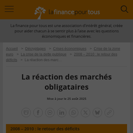
Accéder
Acc
à
à
La finance pour tous est une association d’intérêt général, créée
la
la
pour aider chacun à se sentir plus à l’aise avec les questions
navigation
rec
économiques et financières.
Accueil
>
Décryptages
>
Crises économiques
>
Crise de la zone
euro
>
La crise de la dette publique
>
2008 – 2010 : le retour des
déficits
>
La réaction des marchés obligataires
La réaction des marchés
obligataires
Mise à jour le 25 août 2025
la
finance
facebook
facebook
Linkedin
Whatsapp
Twitter
bluesky
Copier
pour
messenger
le
tous
lien
2008 – 2010 : le retour des déficits