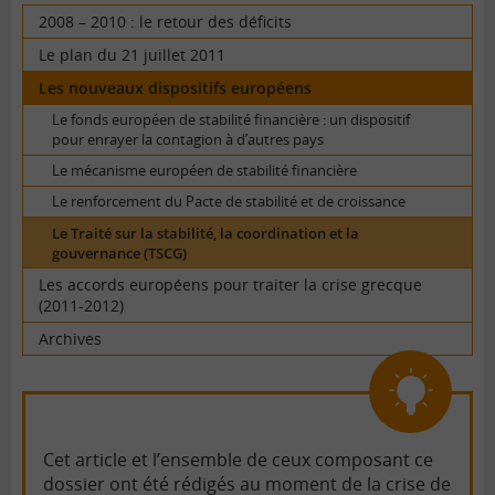
tous
lien
2008 – 2010 : le retour des déficits
Le plan du 21 juillet 2011
Les nouveaux dispositifs européens
Le fonds européen de stabilité financière : un dispositif
pour enrayer la contagion à d’autres pays
Le mécanisme européen de stabilité financière
Le renforcement du Pacte de stabilité et de croissance
Le Traité sur la stabilité, la coordination et la
gouvernance (TSCG)
Les accords européens pour traiter la crise grecque
(2011-2012)
Archives
Cet article et l’ensemble de ceux composant ce
dossier ont été rédigés au moment de la crise de