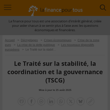
Accéder
Acc
à
à
La finance pour tous est une association d’intérêt général, créée
la
la
pour aider chacun à se sentir plus à l’aise avec les questions
navigation
rec
économiques et financières.
Accueil
>
Décryptages
>
Crises économiques
>
Crise de la zone
euro
>
La crise de la dette publique
>
Les nouveaux dispositifs
européens
>
Le Traité sur la stabilité, la coordination et la gouvernance (TSCG)
Le Traité sur la stabilité, la
coordination et la gouvernance
(TSCG)
Mise à jour le 25 août 2025
la
finance
facebook
facebook
Linkedin
Whatsapp
Twitter
bluesky
Copier
pour
messenger
le