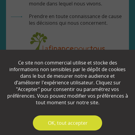
monde dans lequel nous vivons.
Prendre en toute connaissance de cause
les décisions qui nous concernent.
Ce site non commercial utilise et stocke des
EN SAVOIR
+
informations non sensibles par le dépôt de cookies
dans le but de mesurer notre audience et
d’améliorer l'expérience utilisateur. Cliquez sur
"Accepter" pour consentir ou paramétrez vos
Qui sommes-nous ?
préférences. Vous pouvez modifier vos préférences à
Partenaires
tout moment sur notre site.
Espace Presse
✓
OK, tout accepter
Plan du site