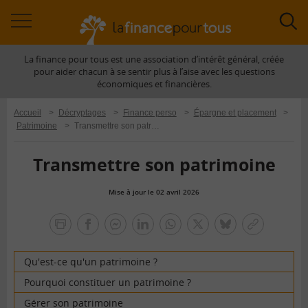
Accéder
Acc
à
à
La finance pour tous est une association d’intérêt général, créée
la
la
pour aider chacun à se sentir plus à l’aise avec les questions
navigation
rec
économiques et financières.
Accueil
>
Décryptages
>
Finance perso
>
Épargne et placement
>
Patrimoine
>
Transmettre son patrimoine
Transmettre son patrimoine
Mise à jour le 02 avril 2026
la
finance
facebook
facebook
Linkedin
Whatsapp
Twitter
bluesky
Copier
pour
messenger
le
tous
lien
Qu'est-ce qu'un patrimoine ?
Pourquoi constituer un patrimoine ?
Gérer son patrimoine