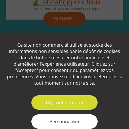
EN SAVOIR
+
Qui sommes-nous ?
Ce site non commercial utilise et stocke des
informations non sensibles par le dépôt de cookies
Partenaires
dans le but de mesurer notre audience et
d’améliorer l'expérience utilisateur. Cliquez sur
Espace Presse
"Accepter" pour consentir ou paramétrez vos
préférences. Vous pouvez modifier vos préférences à
Plan du site
tout moment sur notre site.
Contact
Mentions légales
✓
OK, tout accepter
Gestion des cookies
Personnaliser