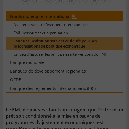
facebook
facebook
Linkedin
Whatsapp
Twitter
bluesky
Copier
pour
messenger
le
tous
lien
Fonds monétaire international
En
vidéo
Assurer la stabilité financière internationale
FMI : ressources et organisation
FMI : une institution souvent critiquée pour ses
préconisations de politique économique
Un peu d’histoire : les principales interventions du FMI
Banque mondiale
Banques de développement régionales
OCDE
Banque des règlements internationaux (BRI)
Le FMI, de par ses statuts qui exigent que l’octroi d’un
prêt soit conditionné à la mise en œuvre de
programmes d’ajustement économiques, est
considéré par beaucoup comme une institution