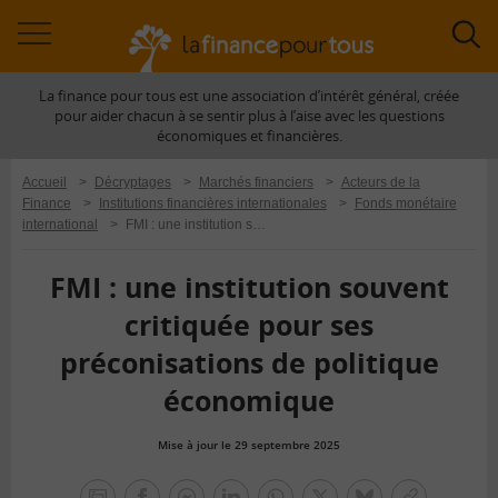
Accéder
Acc
à
à
La finance pour tous est une association d’intérêt général, créée
la
la
pour aider chacun à se sentir plus à l’aise avec les questions
navigation
rec
économiques et financières.
Accueil
>
Décryptages
>
Marchés financiers
>
Acteurs de la
Finance
>
Institutions financières internationales
>
Fonds monétaire
international
>
FMI : une institution souvent critiquée pour ses préconisations de politique économique
FMI : une institution souvent
critiquée pour ses
préconisations de politique
économique
Mise à jour le 29 septembre 2025
la
finance