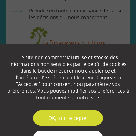
Prendre en toute connaissance de cause
les décisions qui nous concernent.
Ce site non commercial utilise et stocke des
EN SAVOIR
+
informations non sensibles par le dépôt de cookies
dans le but de mesurer notre audience et
d’améliorer l'expérience utilisateur. Cliquez sur
"Accepter" pour consentir ou paramétrez vos
Qui sommes-nous ?
préférences. Vous pouvez modifier vos préférences à
Partenaires
tout moment sur notre site.
Espace Presse
✓
OK, tout accepter
Plan du site
Contact