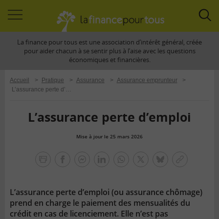
Accéder
Acc
à
à
La finance pour tous est une association d’intérêt général, créée
la
la
pour aider chacun à se sentir plus à l’aise avec les questions
navigation
rec
économiques et financières.
Accueil
>
Pratique
>
Assurance
>
Assurance emprunteur
>
L’assurance perte d’emploi
L’assurance perte d’emploi
Mise à jour le 25 mars 2026
la
finance
facebook
facebook
Linkedin
Whatsapp
Twitter
bluesky
Copier
pour
messenger
le
tous
lien
L’assurance perte d’emploi (ou assurance chômage)
prend en charge le paiement des mensualités du
crédit en cas de licenciement. Elle n’est pas