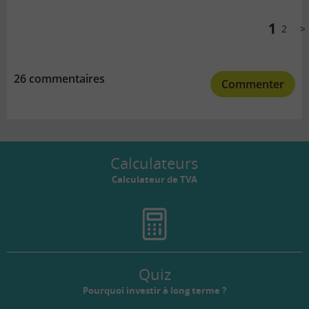
Comments
pagination
1
2
Sui
26 commentaires
Commenter
Calculateurs
Calculateur de TVA
Quiz
Pourquoi investir à long terme ?