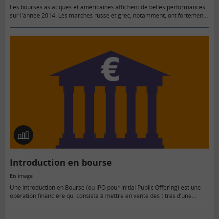
Les bourses asiatiques et américaines affichent de belles performances
sur l'année 2014. Les marchés russe et grec, notamment, ont fortement
baissé. Le Cac 40, après une hausse de 18 %…
En
image
Introduction en bourse
En image
Une introduction en Bourse (ou IPO pour Initial Public Offering) est une
opération financière qui consiste à mettre en vente des titres d’une
société sur un marché boursier.