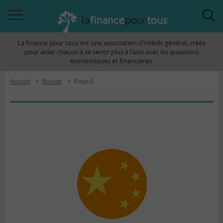
Accéder
Acc
à
à
La finance pour tous est une association d’intérêt général, créée
la
la
pour aider chacun à se sentir plus à l’aise avec les questions
navigation
rec
économiques et financières.
Accueil
>
Bourse
>
Page 6