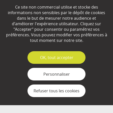
Ce site non commercial utilise et stocke des
EN SAVOIR
+
informations non sensibles par le dépôt de cookies
dans le but de mesurer notre audience et
d’améliorer l'expérience utilisateur. Cliquez sur
Qui sommes-nous ?
"Accepter" pour consentir ou paramétrez vos
préférences. Vous pouvez modifier vos préférences à
Partenaires
tout moment sur notre site.
Espace Presse
✓
OK, tout accepter
Plan du site
Contact
Personnaliser
Mentions légales
Refuser tous les cookies
Gestion des cookies