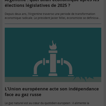
élections législatives de 2025 ?
Depuis deux ans, l’Argentine traverse une période de transformation
économique radicale. Le président Javier Milei, économiste se définissant
comme « anarcho-capitaliste », applique une thérapie de choc sans
précédent. Tronçonneuse métaphorique (ou…
L’Union européenne acte son indépendance
face au gaz russe
Le gaz naturel est au cœur du quotidien européen : il alimente la