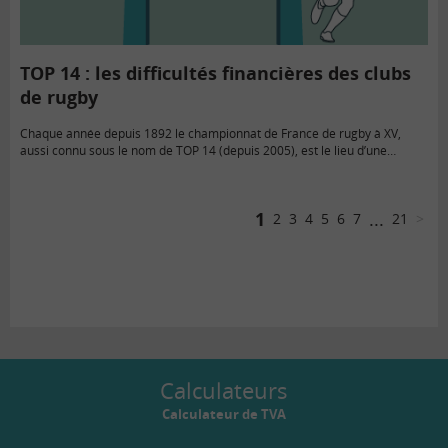
TOP 14 : les difficultés financières des clubs
de rugby
Chaque année depuis 1892 le championnat de France de rugby à XV,
aussi connu sous le nom de TOP 14 (depuis 2005), est le lieu d’une
compétition ardue entre 14…
1
...
2
3
4
5
6
7
21
>
Calculateurs
Calculateur de TVA