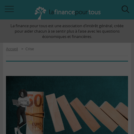
Accéder
Acc
à
à
La finance pour tous est une association d’intérêt général, créée
la
la
pour aider chacun à se sentir plus à l’aise avec les questions
navigation
rec
économiques et financières.
Accueil
>
Crise