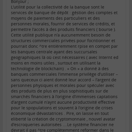
Bonjour ;
L’utilité pour la collectivité de la banque sont le
services de banque de dépôt : géstion des comptes et
moyens de paiements des particuliers et des
personnes morales, fournir de services de crédits, et
permettre l’accès à des produits financiers ( bourse ).
Cette utilité publique n’a aucunemment besoin de
structures commerciales privées pour focntionner et
pourrait donc ^tre entièremment rpise en compet par
les banques centrale ayant des succursales
geographiques là où cest nécessaires ( avec Internt ed
moins en moins utiles , surtout en utilisant la
technologie de blockchain) . « On » a donné à des
banques commerciales l’immense privilège d’utiliser –
sans queceux ci aient donné leur accord – l’argent de
personnes physiques et morales pour spéculer avec
des produits de plus en plus sophistiqués sur de
smarchés financiers à l’origine d’immenses captations
d’argent cumulé n’aynt aucune productivité effective
pour le spopulations et souvent à l’origine de crises
économique dévastatrices . Pire, on laisse en tout
eliberté la création de cryptomonnaie , nouvel avatar
d’escroqueries autorisées ….Le système financier ne
devrait il pas ^tre complètemment reformer dans le