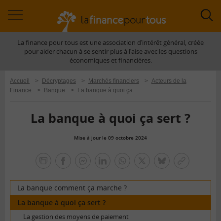
Accéder
Acc
à
à
La finance pour tous est une association d’intérêt général, créée
la
la
pour aider chacun à se sentir plus à l’aise avec les questions
navigation
rec
économiques et financières.
Accueil
>
Décryptages
>
Marchés financiers
>
Acteurs de la
Finance
>
Banque
>
La banque à quoi ça sert ?
La banque à quoi ça sert ?
Mise à jour le 09 octobre 2024
la
finance
facebook
facebook
Linkedin
Whatsapp
Twitter
bluesky
Copier
pour
messenger
le
tous
lien
La banque comment ça marche ?
La banque à quoi ça sert ?
La gestion des moyens de paiement