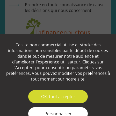
Prendre en toute connaissance de cause
les décisions qui nous concernent.
Ce site non commercial utilise et stocke des
EN SAVOIR
+
informations non sensibles par le dépôt de cookies
dans le but de mesurer notre audience et
d’améliorer l'expérience utilisateur. Cliquez sur
Qui sommes-nous ?
"Accepter" pour consentir ou paramétrez vos
préférences. Vous pouvez modifier vos préférences à
Partenaires
tout moment sur notre site.
Espace Presse
✓
OK, tout accepter
Plan du site
Contact
Personnaliser