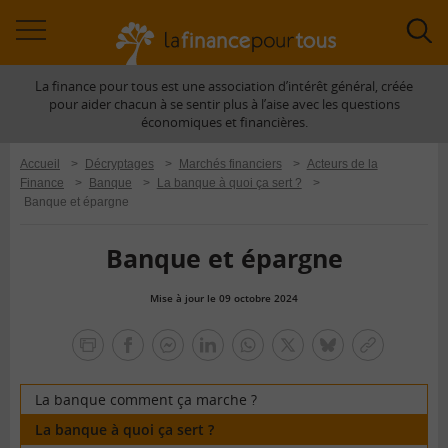
Accéder
Acc
à
à
La finance pour tous est une association d’intérêt général, créée
la
la
pour aider chacun à se sentir plus à l’aise avec les questions
navigation
rec
économiques et financières.
Accueil
>
Décryptages
>
Marchés financiers
>
Acteurs de la
Finance
>
Banque
>
La banque à quoi ça sert ?
>
Banque et épargne
Banque et épargne
Mise à jour le 09 octobre 2024
la
finance
facebook
facebook
Linkedin
Whatsapp
Twitter
bluesky
Copier
pour
messenger
le
tous
lien
La banque comment ça marche ?
La banque à quoi ça sert ?