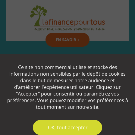
EN SAVOIR
+
Qui sommes-nous ?
Ce site non commercial utilise et stocke des
informations non sensibles par le dépôt de cookies
Partenaires
dans le but de mesurer notre audience et
d’améliorer l'expérience utilisateur. Cliquez sur
Espace Presse
"Accepter" pour consentir ou paramétrez vos
préférences. Vous pouvez modifier vos préférences à
Plan du site
tout moment sur notre site.
Contact
Mentions légales
✓
OK, tout accepter