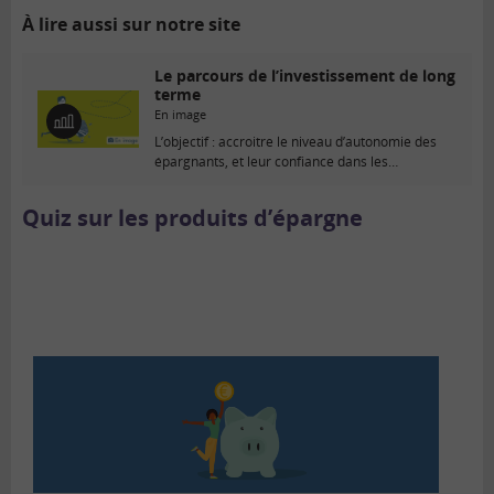
À lire aussi sur notre site
Le parcours de l’investissement de long
terme
En image
E
L’objectif : accroitre le niveau d’autonomie des
n
épargnants, et leur confiance dans les
i
placements en...
m
a
Quiz sur les produits d’épargne
g
e