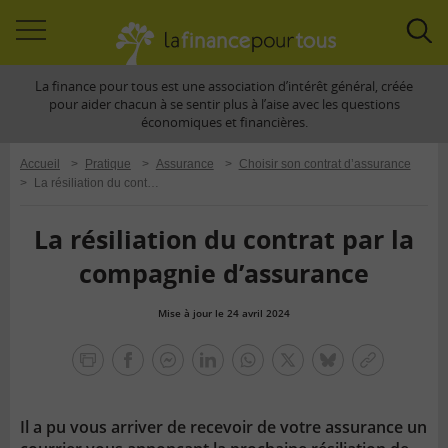
Accéder
Acc
à
à
La finance pour tous est une association d’intérêt général, créée
la
la
pour aider chacun à se sentir plus à l’aise avec les questions
navigation
rec
économiques et financières.
Accueil
>
Pratique
>
Assurance
>
Choisir son contrat d’assurance
>
La résiliation du contrat par la compagnie d’assurance
La résiliation du contrat par la
compagnie d’assurance
Mise à jour le 24 avril 2024
la
finance
facebook
facebook
Linkedin
Whatsapp
Twitter
bluesky
Copier
pour
messenger
le
tous
lien
Il a pu vous arriver de recevoir de votre assurance un