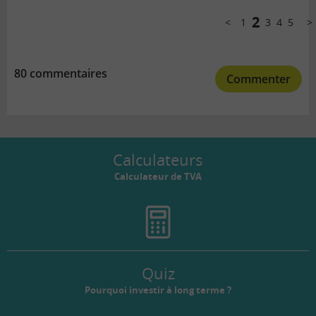
Comments
pagination
2
1
3
4
5
Précédent
Sui
80 commentaires
Commenter
Calculateurs
Calculateur de TVA
Quiz
Pourquoi investir à long terme ?