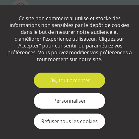
Dictionnaire
Ce site non commercial utilise et stocke des
informations non sensibles par le dépôt de cookies
dans le but de mesurer notre audience et
d’améliorer l'expérience utilisateur. Cliquez sur
"Accepter" pour consentir ou paramétrez vos
À propos
Le site lafinancepourtous.com est édité par
préférences. Vous pouvez modifier vos préférences à
l’Institut pour l’Education Financière du Public
tout moment sur notre site.
(IEFP), association d’intérêt général, éligible au
mécénat et agréée par le Ministère de
✓
OK, tout accepter
l’Education Nationale. L’IEFP a été créé pour
aider chacun à acquérir les bases de
connaissances nécessaires pour :
Personnaliser
Se sentir plus à l’aise avec les questions
financières.
Refuser tous les cookies
Comprendre les enjeux économiques du
monde dans lequel nous vivons.