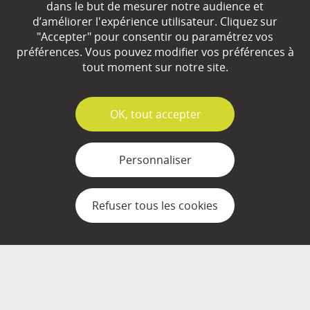
dans le but de mesurer notre audience et
d’améliorer l'expérience utilisateur. Cliquez sur
Qui sommes-nous ?
"Accepter" pour consentir ou paramétrez vos
préférences. Vous pouvez modifier vos préférences à
Partenaires
tout moment sur notre site.
Espace Presse
✓
OK, tout accepter
Plan du site
Contact
Personnaliser
Mentions légales
Refuser tous les cookies
Gestion des cookies