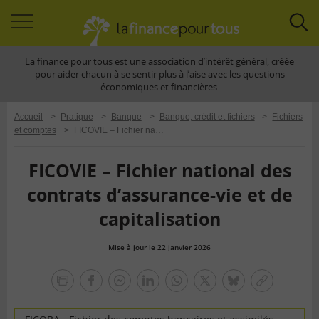
Accéder
Acc
à
à
La finance pour tous est une association d’intérêt général, créée
la
la
pour aider chacun à se sentir plus à l’aise avec les questions
navigation
rec
économiques et financières.
Accueil
>
Pratique
>
Banque
>
Banque, crédit et fichiers
>
Fichiers
et comptes
>
FICOVIE – Fichier national des contrats d’assurance-vie et de capitalisation
FICOVIE – Fichier national des
contrats d’assurance-vie et de
capitalisation
Mise à jour le 22 janvier 2026
la
finance
facebook
facebook
Linkedin
Whatsapp
Twitter
bluesky
Copier
pour
messenger
le
tous
lien