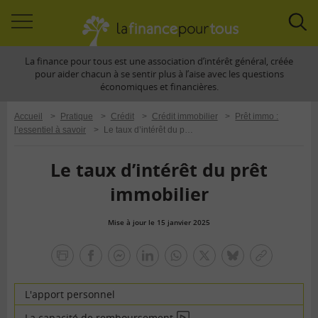
Accéder
Acc
à
à
La finance pour tous est une association d’intérêt général, créée
la
la
pour aider chacun à se sentir plus à l’aise avec les questions
navigation
rec
économiques et financières.
Accueil
>
Pratique
>
Crédit
>
Crédit immobilier
>
Prêt immo :
l’essentiel à savoir
>
Le taux d’intérêt du prêt immobilier
Le taux d’intérêt du prêt
immobilier
Mise à jour le 15 janvier 2025
la
finance
facebook
facebook
Linkedin
Whatsapp
Twitter
bluesky
Copier
pour
messenger
le
tous
lien
L'apport personnel
La capacité de remboursement