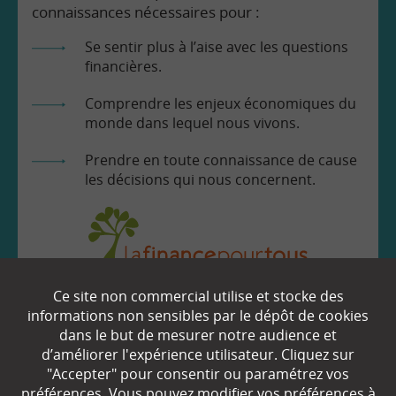
connaissances nécessaires pour :
Se sentir plus à l’aise avec les questions
financières.
Comprendre les enjeux économiques du
monde dans lequel nous vivons.
Prendre en toute connaissance de cause
les décisions qui nous concernent.
Ce site non commercial utilise et stocke des
EN SAVOIR
+
informations non sensibles par le dépôt de cookies
dans le but de mesurer notre audience et
d’améliorer l'expérience utilisateur. Cliquez sur
"Accepter" pour consentir ou paramétrez vos
Qui sommes-nous ?
préférences. Vous pouvez modifier vos préférences à