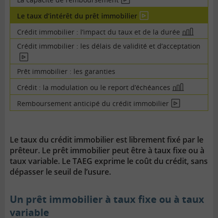
En
vidéo
Le taux d’intérêt du prêt immobilier
En
vidéo
Crédit immobilier : l’impact du taux et de la durée
En
image
Crédit immobilier : les délais de validité et d’acceptation
En
vidéo
Prêt immobilier : les garanties
Crédit : la modulation ou le report d’échéances
En
image
Remboursement anticipé du crédit immobilier
En
vidéo
Le taux du crédit immobilier est librement fixé par le
prêteur. Le prêt immobilier peut être à taux fixe ou à
taux variable. Le TAEG exprime le coût du crédit, sans
dépasser le seuil de l’usure.
Un prêt immobilier à taux fixe ou à taux
variable