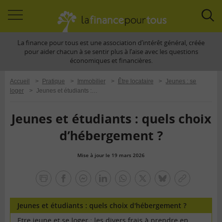
Accéder
Acc
à
à
La finance pour tous est une association d’intérêt général, créée
la
la
pour aider chacun à se sentir plus à l’aise avec les questions
navigation
rec
économiques et financières.
Accueil
>
Pratique
>
Immobilier
>
Être locataire
>
Jeunes : se
loger
>
Jeunes et étudiants : quels choix d’hébergement ?
Jeunes et étudiants : quels choix
d’hébergement ?
Mise à jour le 19 mars 2026
la
finance
facebook
facebook
Linkedin
Whatsapp
Twitter
bluesky
Copier
pour
messenger
le
tous
lien
Jeunes et étudiants : quels choix d'hébergement ?
Etre jeune et se loger : les divers frais à prendre en