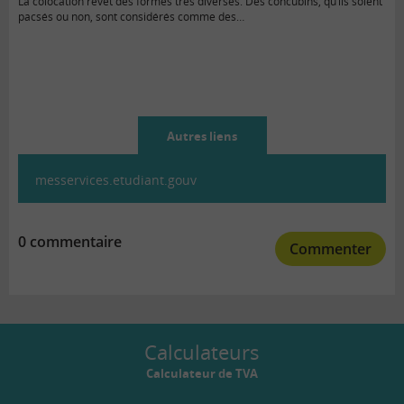
La colocation revêt des formes très diverses. Des concubins, qu’ils soient
pacsés ou non, sont considérés comme des…
Autres liens
messervices.etudiant.gouv
0 commentaire
Commenter
Calculateurs
Calculateur de TVA