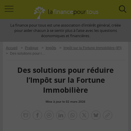
Accéder
Acc
à
à
La finance pour tous est une association d’intérêt général, créée
la
la
pour aider chacun à se sentir plus à l’aise avec les questions
navigation
rec
économiques et financières.
Accueil
>
Pratique
>
Impôts
>
Impôt sur la Fortune Immobilière (IFI)
>
Des solutions pour réduire l’Impôt sur la Fortune Immobilière
Des solutions pour réduire
l’Impôt sur la Fortune
Immobilière
Mise à jour le 02 mars 2026
la
finance
facebook
facebook
Linkedin
Whatsapp
Twitter
bluesky
Copier
pour
messenger
le
tous
lien