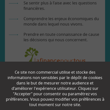
Se sentir plus à l’aise avec les questions
financières.
Comprendre les enjeux économiques du
monde dans lequel nous vivons.
Prendre en toute connaissance de cause
les décisions qui nous concernent.
Ce site non commercial utilise et stocke des
EN SAVOIR
+
informations non sensibles par le dépôt de cookies
dans le but de mesurer notre audience et
d’améliorer l'expérience utilisateur. Cliquez sur
"Accepter" pour consentir ou paramétrez vos
Qui sommes-nous ?
préférences. Vous pouvez modifier vos préférences à
Partenaires
tout moment sur notre site.