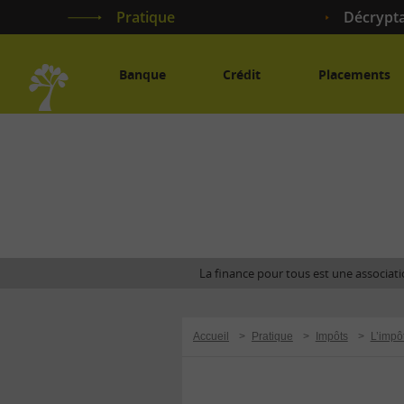
Pratique
Décrypt
Banque
Crédit
Placements
Accueil
La finance pour tous est une associatio
Accueil
>
Pratique
>
Impôts
>
L’impô