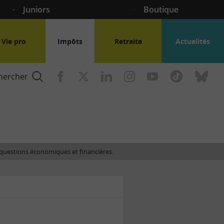
Juniors
Boutique
Vie pro
Impôts
Retraite
Actualités
hercher
nce
es questions économiques et financières.
gogique
ent
nce