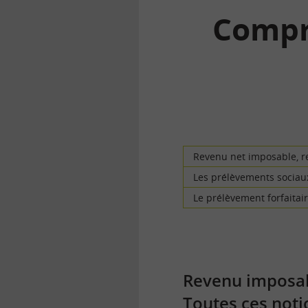
Compr
la
finance
pour
tous
Revenu net imposable, re
Les prélèvements sociau
Le prélèvement forfaitair
Revenu imposabl
Toutes ces noti