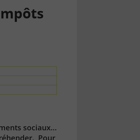
impôts
vements sociaux…
préhender. Pour