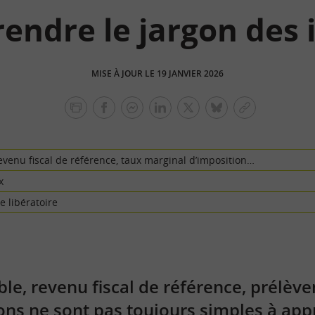
endre le jargon des 
MISE À JOUR LE 19 JANVIER 2026
facebook
facebook
Linkedin
Twitter
bluesky
Copier
messenger
le
lien
venu fiscal de référence, taux marginal d’imposition…
x
e libératoire
e, revenu fiscal de référence, prélè
ons ne sont pas toujours simples à ap