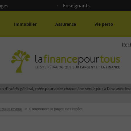
ages
Enseignants
Immobilier
Assurance
Vie perso
Rec
La
fina
pour
tous
-
Le
n d’intérêt général, créée pour aider chacun à se sentir plus à l’aise avec l
site
péda
sur
t sur le revenu
>
Comprendre le jargon des impôts
l'arg
et
la
fina