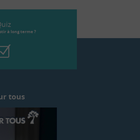
uiz
tir à long terme ?
ur tous