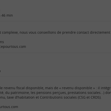
:
h 46 min
nt complexe, nous vous conseillons de prendre contact directement 
ons
ncepourtous.com
n
de revenu fiscal disponible, mais de « revenu disponible » : il intè
ité, du patrimoine, les pensions perçues, prestations sociales…) do
enu, taxe d’habitation et Contributions sociales (CSG et CRDS).
ourtous.com