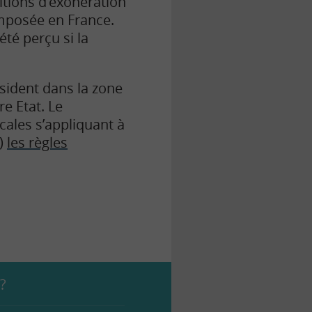
itions d’exonération
imposée en France.
té perçu si la
ésident dans la zone
re Etat. Le
cales s’appliquant à
e)
les règles
 ?