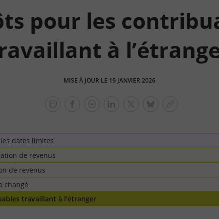
ts pour les contribu
ravaillant à l’étrang
MISE À JOUR LE 19 JANVIER 2026
facebook
facebook
Linkedin
Twitter
bluesky
Copier
messenger
le
lien
les dates limites
ration de revenus
ion de revenus
 a changé
ables travaillant à l'étranger