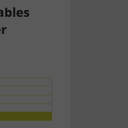
ables
er