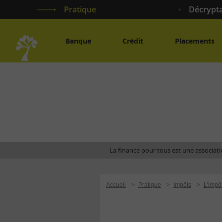
Pratique
Décrypt
Banque
Crédit
Placements
Accueil
La finance pour tous est une associatio
Accueil
>
Pratique
>
Impôts
>
L’impô