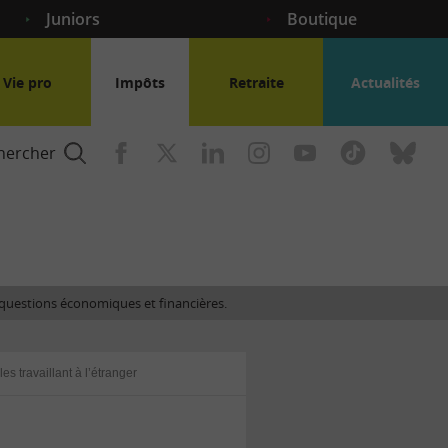
Juniors
Boutique
Vie pro
Impôts
Retraite
Actualités
hercher
nce
es questions économiques et financières.
gogique
es travaillant à l’étranger
ent
nce