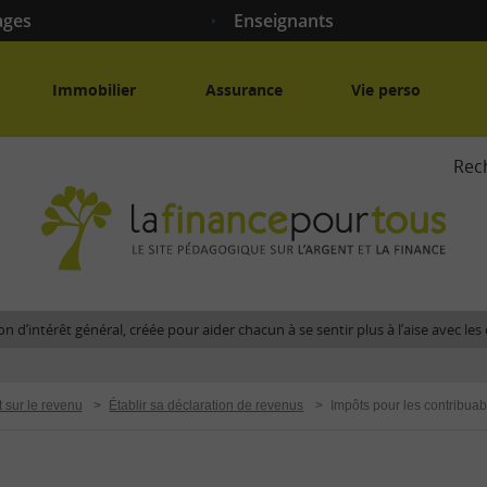
ages
Enseignants
Immobilier
Assurance
Vie perso
Rec
La
fina
pour
tous
-
Le
n d’intérêt général, créée pour aider chacun à se sentir plus à l’aise avec l
site
péda
sur
t sur le revenu
>
Établir sa déclaration de revenus
>
Impôts pour les contribuabl
l'arg
et
la
fina