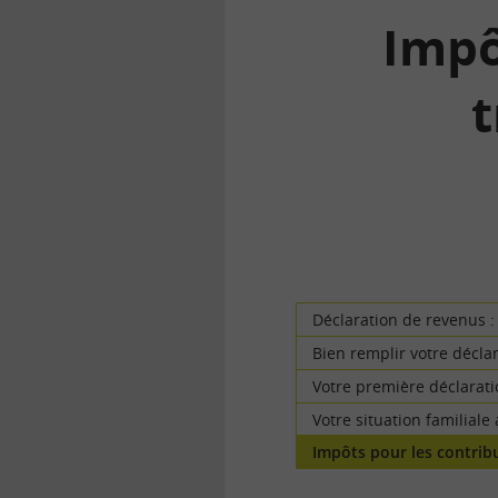
Impô
t
la
finance
pour
tous
Déclaration de revenus : 
Bien remplir votre décla
Votre première déclarat
Votre situation familiale
Impôts pour les contribu