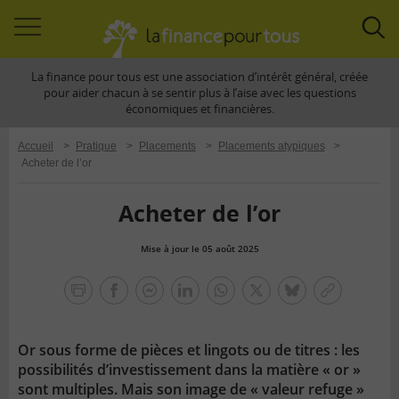
Accéder
Acc
à
à
La finance pour tous est une association d’intérêt général, créée
la
la
pour aider chacun à se sentir plus à l’aise avec les questions
navigation
rec
économiques et financières.
Accueil
>
Pratique
>
Placements
>
Placements atypiques
>
Acheter de l’or
Acheter de l’or
Mise à jour le 05 août 2025
la
finance
facebook
facebook
Linkedin
Whatsapp
Twitter
bluesky
Copier
pour
messenger
le
tous
lien
Or sous forme de pièces et lingots ou de titres : les
possibilités d’investissement dans la matière « or »
sont multiples. Mais son image de « valeur refuge »