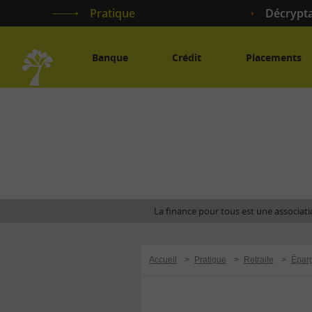
Pratique
Décrypt
Banque
Crédit
Placements
Accueil
La finance pour tous est une associatio
Accueil
>
Pratique
>
Retraite
>
Éparg