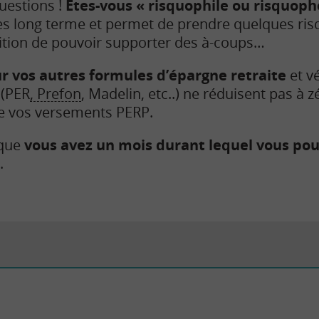
uestions !
Êtes-vous « risquophile ou risquoph
ès long terme et permet de prendre quelques ris
ition de pouvoir supporter des à-coups…
sur vos autres formules d’épargne retraite
et vé
 (PER
, Prefon
, Madelin, etc..) ne réduisent pas à z
de vos versements PERP.
 que
vous avez un mois durant lequel vous pouv
.