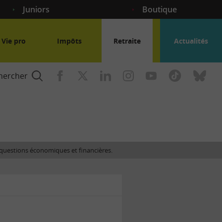
Juniors
Boutique
Vie pro
Impôts
Retraite
Actualités
hercher
nce
es questions économiques et financières.
gogique
ent
nce