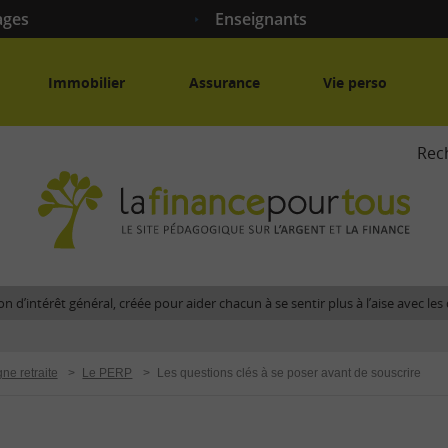
ages
Enseignants
Immobilier
Assurance
Vie perso
Rec
La
fina
pour
tous
-
Le
n d’intérêt général, créée pour aider chacun à se sentir plus à l’aise avec l
site
péda
sur
ne retraite
>
Le PERP
>
Les questions clés à se poser avant de souscrire
l'arg
et
la
fina