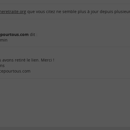
eretraite.org
que vous citez ne semble plus à jour depuis plusieu
cepourtous.com
dit :
 min
 avons retiré le lien. Merci !
ons
ncepourtous.com