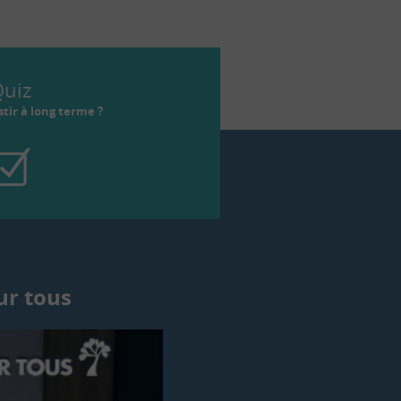
uiz
tir à long terme ?
ur tous