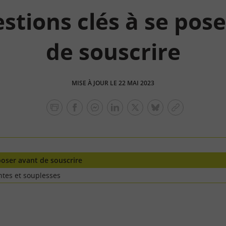
stions clés à se pos
de souscrire
MISE À JOUR LE 22 MAI 2023
facebook
facebook
Linkedin
Twitter
bluesky
Copier
messenger
le
lien
poser avant de souscrire
ntes et souplesses