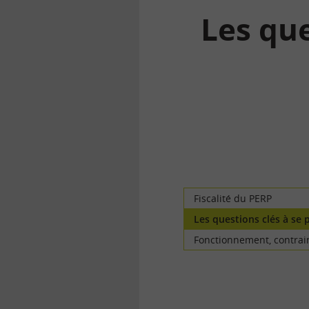
Les que
la
finance
pour
tous
Fiscalité du PERP
Les questions clés à se 
Fonctionnement, contrai