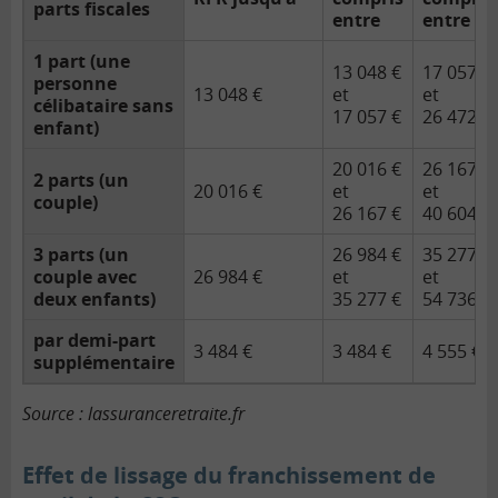
parts fiscales
entre
entre
1 part (une
13 048 €
17 057 €
personne
13 048 €
et
et
célibataire sans
17 057 €
26 472 €
enfant)
20 016 €
26 167 €
2 parts (un
20 016 €
et
et
couple)
26 167 €
40 604 €
3 parts (un
26 984 €
35 277 €
couple avec
26 984 €
et
et
deux enfants)
35 277 €
54 736 €
par demi-part
3 484 €
3 484 €
4 555 €
supplémentaire
Source : lassuranceretraite.fr
Effet de lissage du franchissement de