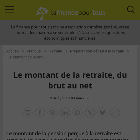
Accéder
Acc
à
à
La finance pour tous est une association d’intérêt général, créée
la
la
pour aider chacun à se sentir plus à l’aise avec les questions
navigation
rec
économiques et financières.
Accueil
>
Pratique
>
Retraite
>
Préparer son départ à la retraite
>
Le montant de la retraite, du brut au net
Le montant de la retraite, du
brut au net
Mise à jour le 04 mai 2026
la
finance
facebook
facebook
Linkedin
Whatsapp
Twitter
bluesky
Copier
pour
messenger
le
tous
lien
Le montant de la pension perçue à la retraite est