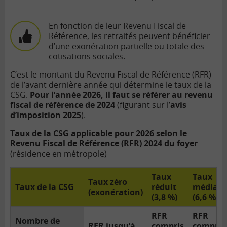
En fonction de leur Revenu Fiscal de
Référence, les retraités peuvent bénéficier
d’une exonération partielle ou totale des
cotisations sociales.
C’est le montant du Revenu Fiscal de Référence (RFR)
de l’avant dernière année qui détermine le taux de la
CSG.
Pour l’année 2026, il faut se référer au revenu
fiscal de référence de 2024
(figurant sur l’
avis
d’imposition 2025
).
Taux de la CSG applicable pour 2026 selon le
Revenu Fiscal de Référence (RFR) 2024 du foyer
(résidence en métropole)
Taux
Taux
Taux zéro
Taux de la CSG
réduit
médian
(exonération)
(3,8 %)
(6,6 %)
RFR
RFR
Nombre de
RFR jusqu’à
compris
compris