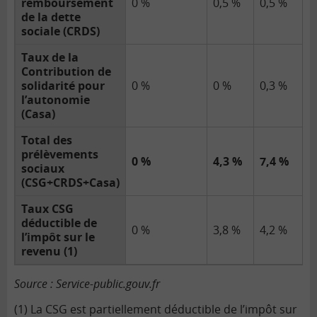
remboursement
0 %
0,5 %
0,5 %
de la dette
sociale (CRDS)
Taux de la
Contribution de
solidarité pour
0 %
0 %
0,3 %
l’autonomie
(Casa)
Total des
prélèvements
0 %
4,3 %
7,4 %
sociaux
(CSG+CRDS+Casa)
Taux CSG
déductible de
0 %
3,8 %
4,2 %
l’impôt sur le
revenu (1)
Source : Service-public.gouv.fr
(1) La CSG est partiellement déductible de l’impôt sur