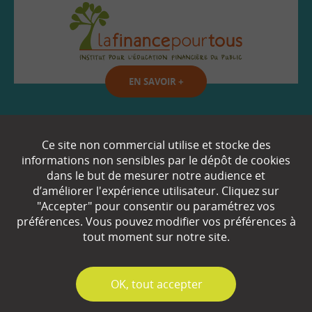
EN SAVOIR
+
Qui sommes-nous ?
Ce site non commercial utilise et stocke des
informations non sensibles par le dépôt de cookies
Partenaires
dans le but de mesurer notre audience et
d’améliorer l'expérience utilisateur. Cliquez sur
Espace Presse
"Accepter" pour consentir ou paramétrez vos
préférences. Vous pouvez modifier vos préférences à
Plan du site
tout moment sur notre site.
Contact
Mentions légales
✓
OK, tout accepter
Gestion des cookies