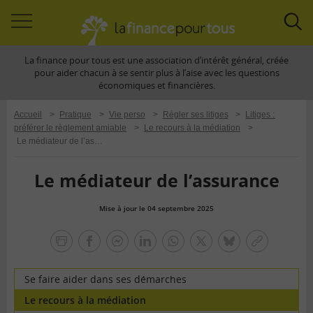
Accéder
Acc
à
à
La finance pour tous est une association d’intérêt général, créée
la
la
pour aider chacun à se sentir plus à l’aise avec les questions
navigation
rec
économiques et financières.
Accueil
>
Pratique
>
Vie perso
>
Régler ses litiges
>
Litiges :
préférer le règlement amiable
>
Le recours à la médiation
>
Le médiateur de l’assurance
Le médiateur de l’assurance
Mise à jour le 04 septembre 2025
la
finance
facebook
facebook
Linkedin
Whatsapp
Twitter
bluesky
Copier
pour
messenger
le
tous
lien
Se faire aider dans ses démarches
Le recours à la médiation