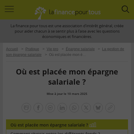
Accéder
Acc
à
à
La finance pour tous est une association d’intérêt général, créée
la
la
pour aider chacun à se sentir plus à l’aise avec les questions
navigation
rec
économiques et financières.
Accueil
>
Pratique
>
Vie pro
>
Épargne salariale
>
La gestion de
son épargne salariale
>
Où est placée mon épargne salariale ?
Où est placée mon épargne
salariale ?
Mise à jour le 10 mars 2025
la
finance
facebook
facebook
Linkedin
Whatsapp
Twitter
bluesky
Copier
pour
messenger
le
tous
lien
Où est placée mon épargne salariale ?
En
image
Comment choisir entre les différents fonds ?