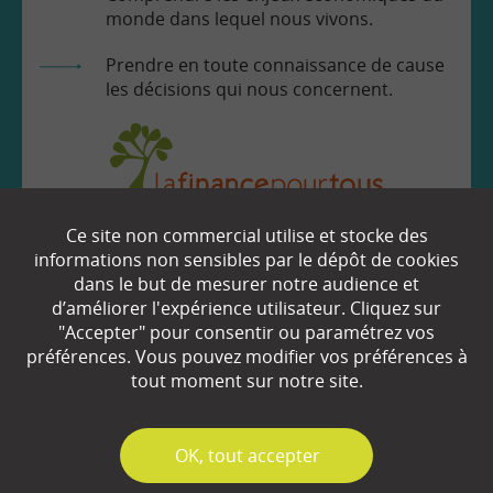
monde dans lequel nous vivons.
Prendre en toute connaissance de cause
les décisions qui nous concernent.
Ce site non commercial utilise et stocke des
EN SAVOIR
+
informations non sensibles par le dépôt de cookies
dans le but de mesurer notre audience et
d’améliorer l'expérience utilisateur. Cliquez sur
Qui sommes-nous ?
"Accepter" pour consentir ou paramétrez vos
préférences. Vous pouvez modifier vos préférences à
Partenaires
tout moment sur notre site.
Espace Presse
✓
OK, tout accepter
Plan du site