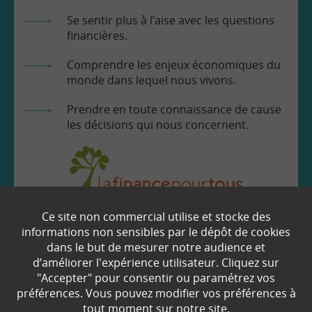
Se sentir plus à l’aise avec les questions
financières.
Comprendre les enjeux économiques du
monde dans lequel nous vivons.
Prendre en toute connaissance de cause
les décisions qui nous concernent.
Ce site non commercial utilise et stocke des
EN SAVOIR
+
informations non sensibles par le dépôt de cookies
dans le but de mesurer notre audience et
d’améliorer l'expérience utilisateur. Cliquez sur
Qui sommes-nous ?
"Accepter" pour consentir ou paramétrez vos
préférences. Vous pouvez modifier vos préférences à
Partenaires
tout moment sur notre site.