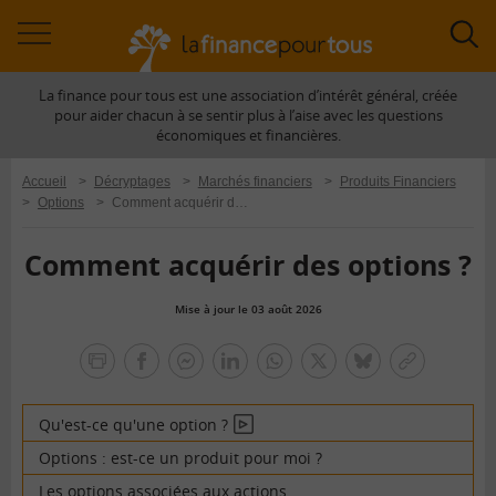
Accéder
Acc
à
à
La finance pour tous est une association d’intérêt général, créée
la
la
pour aider chacun à se sentir plus à l’aise avec les questions
navigation
rec
économiques et financières.
Accueil
>
Décryptages
>
Marchés financiers
>
Produits Financiers
>
Options
>
Comment acquérir des options ?
Comment acquérir des options ?
Mise à jour le 03 août 2026
la
finance
facebook
facebook
Linkedin
Whatsapp
Twitter
bluesky
Copier
pour
messenger
le
tous
lien
Qu'est-ce qu'une option ?
En
vidéo
Options : est-ce un produit pour moi ?
Les options associées aux actions